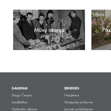
Mūsų istorija
Pas
GAMINIAI
BENDERS
Stogo Čerpės
Naujienos
Landšaftas
Straipsnių archyvas
Natūralus akmuo
įmonės prisistatyme