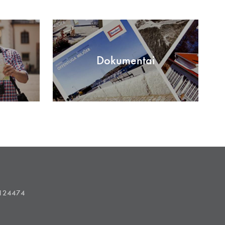
Dokumentai
1124474