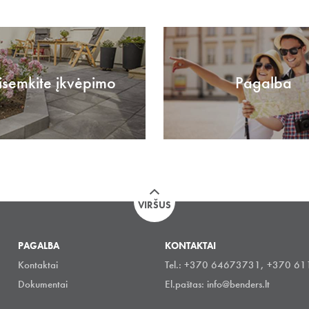
isemkite įkvėpimo
Pagalba
VIRŠUS
PAGALBA
KONTAKTAI
Kontaktai
Tel.: +370 64673731, +370 6
Dokumentai
El.paštas:
info@benders.lt