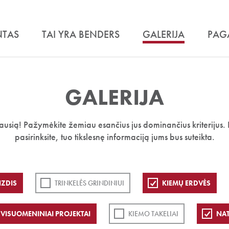
NTAS
TAI YRA BENDERS
GALERIJA
PAG
GALERIJA
iausią! Pažymėkite žemiau esančius jus dominančius kriterijus. 
pasirinksite, tuo tikslesnę informaciją jums bus suteikta.
IZDIS
TRINKELĖS GRINDINIUI
KIEMŲ ERDVĖS
VISUOMENINIAI PROJEKTAI
KIEMO TAKELIAI
NA