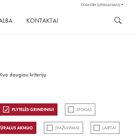
Pagalbos
COUNTRY (LITHUANIAN)
Įrankiai
nuoroda:
ALBA
KONTAKTAI
Kuo daugiau kriterijų
PLYTELĖS GRINDINIUI
STOGAS
TŪRALUS AKMUO
ĮVAŽIAVIMAI
LAIPTAI