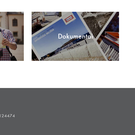
Dokumentai
1124474