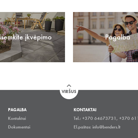
isemkite įkvėpimo
Pagalba
VIRŠUS
PAGALBA
KONTAKTAI
Kontaktai
Tel.: +370 64673731, +370 6
Dokumentai
El.paštas:
info@benders.lt