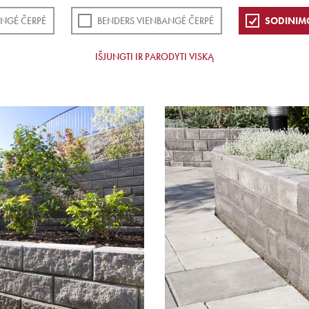
NGĖ ČERPĖ
BENDERS VIENBANGĖ ČERPĖ
SODINIM
IŠJUNGTI IR PARODYTI VISKĄ