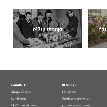
Mūsų istorija
Pas
GAMINIAI
BENDERS
Stogo Čerpės
Naujienos
Landšaftas
Straipsnių archyvas
Natūralus akmuo
įmonės prisistatyme