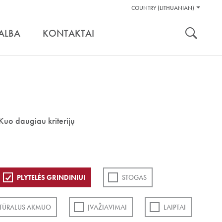
Pagalbos
COUNTRY (LITHUANIAN)
Įrankiai
nuoroda:
ALBA
KONTAKTAI
Kuo daugiau kriterijų
PLYTELĖS GRINDINIUI
STOGAS
TŪRALUS AKMUO
ĮVAŽIAVIMAI
LAIPTAI