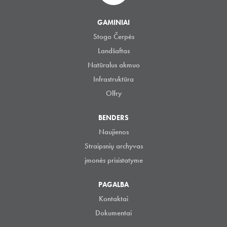
GAMINIAI
Stogo Čerpės
Landšaftas
Natūralus akmuo
Infrastruktūra
Olfry
BENDERS
Naujienos
Straipsnių archyvas
įmonės prisistatyme
PAGALBA
Kontaktai
Dokumentai