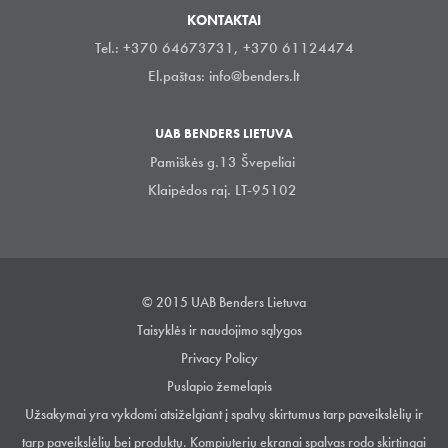
KONTAKTAI
Tel.: +370 64673731, +370 61124474
El.paštas:
info@benders.lt
UAB BENDERS LIETUVA
Pamiškės g.13 Švepeliai
Klaipėdos raj. LT-95102
© 2015 UAB Benders Lietuva
Taisyklės ir naudojimo sąlygos
Privacy Policy
Puslapio žemelapis
Užsakymai yra vykdomi atsiželgiant į spalvų skirtumus tarp paveikslėlių ir
tarp paveikslėlių bei produktų. Kompiuterių ekranai spalvas rodo skirtingai