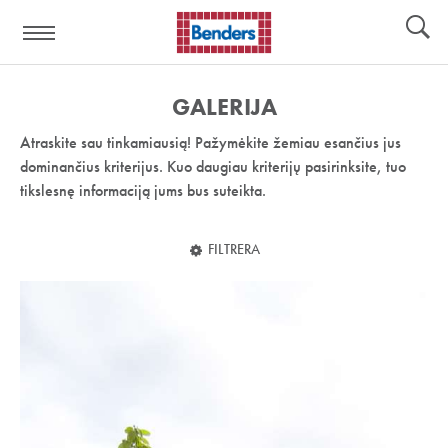
Pagalbos
Įrankiai
nuoroda:
GALERIJA
Atraskite sau tinkamiausią! Pažymėkite žemiau esančius jus
dominančius kriterijus. Kuo daugiau kriterijų pasirinksite, tuo
tikslesnę informaciją jums bus suteikta.
FILTRERA