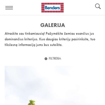
Pagalbos
Įrankiai
nuoroda:
GALERIJA
Atraskite sau tinkamiausią! Pažymėkite žemiau esančius jus
dominančius kriterijus. Kuo daugiau kriterijų pasirinksite, tuo
tikslesnę informaciją jums bus suteikta.
FILTRERA