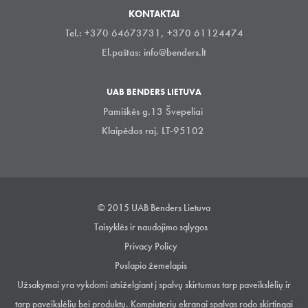
KONTAKTAI
Tel.: +370 64673731, +370 61124474
El.paštas:
info@benders.lt
UAB BENDERS LIETUVA
Pamiškės g.13 Švepeliai
Klaipėdos raj. LT-95102
© 2015 UAB Benders Lietuva
Taisyklės ir naudojimo sąlygos
Privacy Policy
Puslapio žemelapis
Užsakymai yra vykdomi atsiželgiant į spalvų skirtumus tarp paveikslėlių ir
tarp paveikslėlių bei produktų. Kompiuterių ekranai spalvas rodo skirtingai