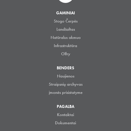
GAMINIAI
Stogo Čerpės
Landšaftas
Natūralus akmuo
Infrastruktūra
Olfry
BENDERS
Naujienos
Straipsnių archyvas
įmonės prisistatyme
PAGALBA
Kontaktai
Dokumentai