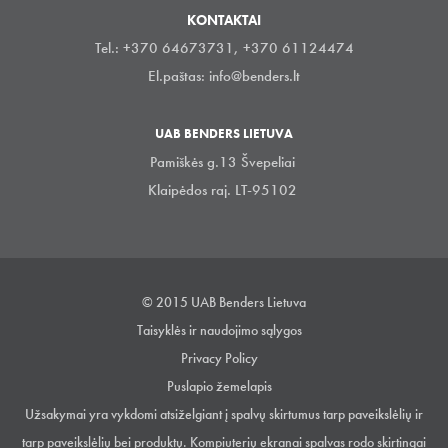
KONTAKTAI
Tel.: +370 64673731, +370 61124474
El.paštas:
info@benders.lt
UAB BENDERS LIETUVA
Pamiškės g.13 Švepeliai
Klaipėdos raj. LT-95102
© 2015 UAB Benders Lietuva
Taisyklės ir naudojimo sąlygos
Privacy Policy
Puslapio žemelapis
Užsakymai yra vykdomi atsiželgiant į spalvų skirtumus tarp paveikslėlių ir
tarp paveikslėlių bei produktų. Kompiuterių ekranai spalvas rodo skirtingai