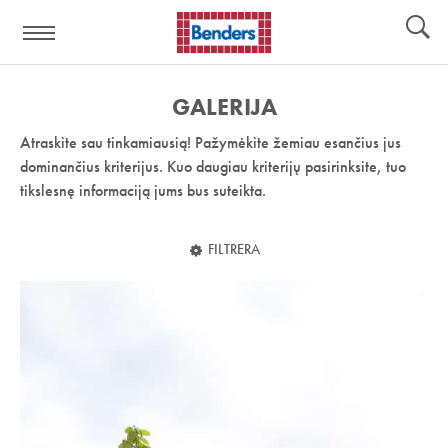
Pagalbos
Įrankiai
nuoroda:
GALERIJA
Atraskite sau tinkamiausią! Pažymėkite žemiau esančius jus
dominančius kriterijus. Kuo daugiau kriterijų pasirinksite, tuo
tikslesnę informaciją jums bus suteikta.
FILTRERA