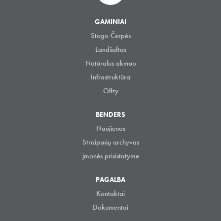
GAMINIAI
Stogo Čerpės
Landšaftas
Natūralus akmuo
Infrastruktūra
Olfry
BENDERS
Naujienos
Straipsnių archyvas
įmonės prisistatyme
PAGALBA
Kontaktai
Dokumentai