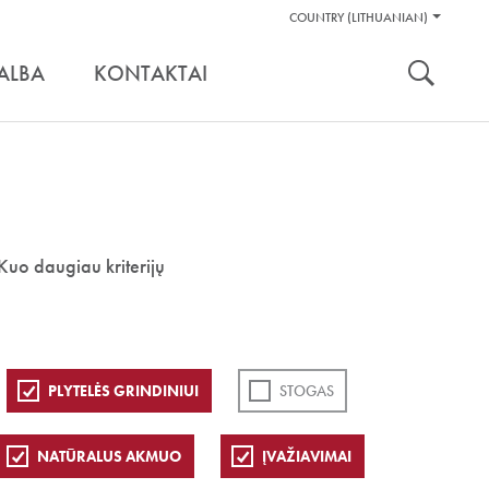
Pagalbos
COUNTRY (LITHUANIAN)
Įrankiai
nuoroda:
ALBA
KONTAKTAI
Kuo daugiau kriterijų
PLYTELĖS GRINDINIUI
STOGAS
NATŪRALUS AKMUO
ĮVAŽIAVIMAI