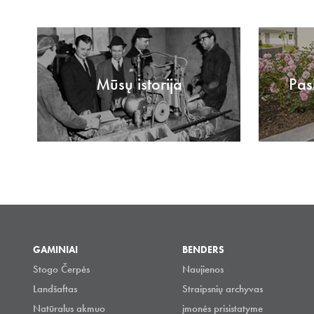
Mūsų istorija
Pas
GAMINIAI
BENDERS
Stogo Čerpės
Naujienos
Landšaftas
Straipsnių archyvas
Natūralus akmuo
įmonės prisistatyme