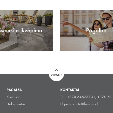
isemkite įkvėpimo
Pagalba
VIRŠUS
PAGALBA
KONTAKTAI
Kontaktai
Tel.: +370 64673731, +370 6
Dokumentai
El.paštas:
info@benders.lt