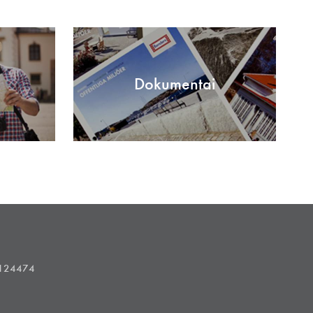
Dokumentai
1124474