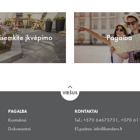
isemkite įkvėpimo
Pagalba
VIRŠUS
PAGALBA
KONTAKTAI
Kontaktai
Tel.: +370 64673731, +370 6
Dokumentai
El.paštas:
info@benders.lt