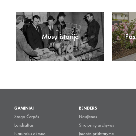
Mūsų istorija
Pas
GAMINIAI
BENDERS
Stogo Čerpės
Naujienos
Landšaftas
Straipsnių archyvas
Natūralus akmuo
įmonės prisistatyme