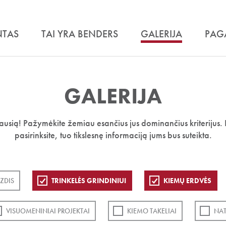
NTAS
TAI YRA BENDERS
GALERIJA
PAG
GALERIJA
iausią! Pažymėkite žemiau esančius jus dominančius kriterijus. 
pasirinksite, tuo tikslesnę informaciją jums bus suteikta.
ZDIS
TRINKELĖS GRINDINIUI
KIEMŲ ERDVĖS
VISUOMENINIAI PROJEKTAI
KIEMO TAKELIAI
NA