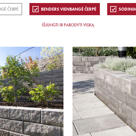
NGĖ ČERPĖ
BENDERS VIENBANGĖ ČERPĖ
SODINIM
IŠJUNGTI IR PARODYTI VISKĄ