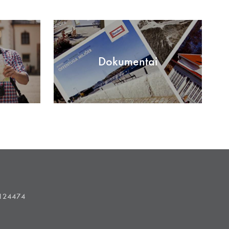
Dokumentai
1124474