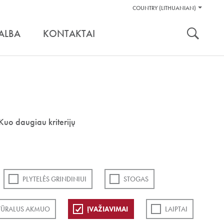
Pagalbos
COUNTRY (LITHUANIAN)
Įrankiai
nuoroda:
ALBA
KONTAKTAI
Kuo daugiau kriterijų
PLYTELĖS GRINDINIUI
STOGAS
TŪRALUS AKMUO
ĮVAŽIAVIMAI
LAIPTAI