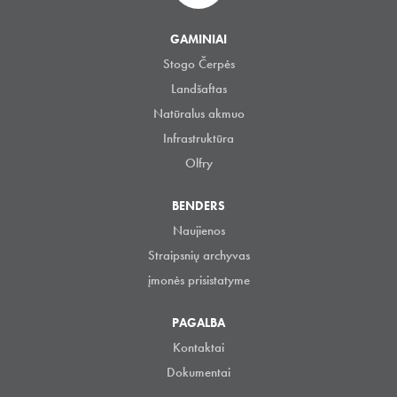
GAMINIAI
Stogo Čerpės
Landšaftas
Natūralus akmuo
Infrastruktūra
Olfry
BENDERS
Naujienos
Straipsnių archyvas
įmonės prisistatyme
PAGALBA
Kontaktai
Dokumentai