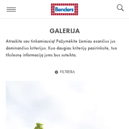
Pagalbos
Įrankiai
nuoroda:
GALERIJA
Atraskite sau tinkamiausią! Pažymėkite žemiau esančius jus
dominančius kriterijus. Kuo daugiau kriterijų pasirinksite, tuo
tikslesnę informaciją jums bus suteikta.
FILTRERA