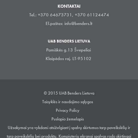
KONTAKTAI
Tel.: +370 64673731, +370 61124474
El.paštas:
info@benders.lt
UAB BENDERS LIETUVA
Pamiškės g.13 Švepeliai
Klaipėdos raj. LT-95102
© 2015 UAB Benders Lietuva
Taisyklės ir naudojimo sąlygos
Privacy Policy
Puslapio žemelapis
Užsakymai yra vykdomi atsiželgiant į spalvų skirtumus tarp paveikslėlių ir
tarp paveikslėlių bei produktų. Kompiuterių ekranai spalvas rodo skirtingai