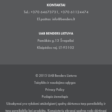
KONTAKTAI
Tel.: +370 64673731, +370 61124474
El.paštas:
info@benders.lt
UAB BENDERS LIETUVA
Pamiškės g.13 Švepeliai
Klaipėdos raj. LT-95102
© 2015 UAB Benders Lietuva
Taisyklės ir naudojimo sąlygos
Privacy Policy
Puslapio žemelapis
Užsakymai yra vykdomi atsiželgiant į spalvų skirtumus tarp paveikslėlių ir
tarp paveikslėlių bei produktų. Kompiuterių ekranai spalvas rodo skirtingai