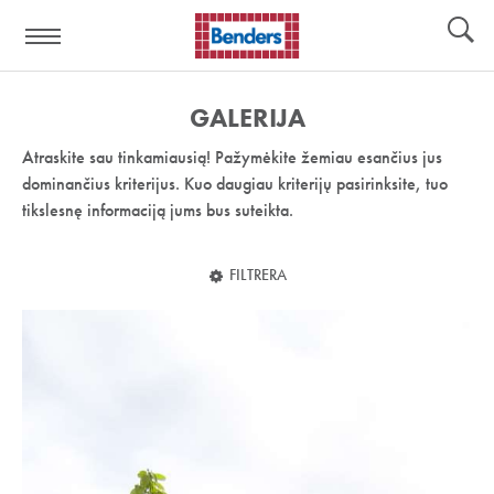
Pagalbos
Įrankiai
nuoroda:
GALERIJA
Atraskite sau tinkamiausią! Pažymėkite žemiau esančius jus
dominančius kriterijus. Kuo daugiau kriterijų pasirinksite, tuo
tikslesnę informaciją jums bus suteikta.
FILTRERA