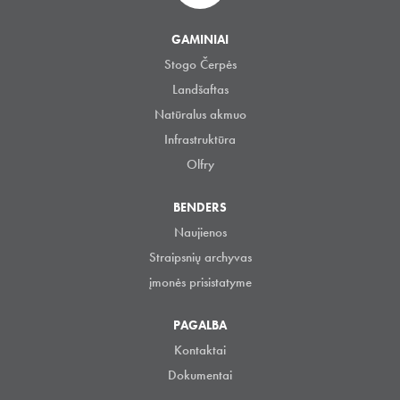
GAMINIAI
Stogo Čerpės
Landšaftas
Natūralus akmuo
Infrastruktūra
Olfry
BENDERS
Naujienos
Straipsnių archyvas
įmonės prisistatyme
PAGALBA
Kontaktai
Dokumentai