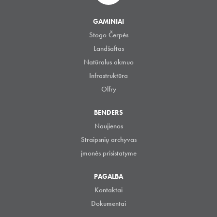
GAMINIAI
Stogo Čerpės
Landšaftas
Natūralus akmuo
Infrastruktūra
Olfry
BENDERS
Naujienos
Straipsnių archyvas
įmonės prisistatyme
PAGALBA
Kontaktai
Dokumentai