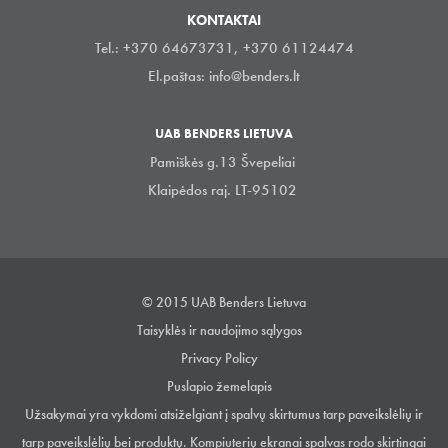
KONTAKTAI
Tel.: +370 64673731, +370 61124474
El.paštas:
info@benders.lt
UAB BENDERS LIETUVA
Pamiškės g.13 Švepeliai
Klaipėdos raj. LT-95102
© 2015 UAB Benders Lietuva
Taisyklės ir naudojimo sąlygos
Privacy Policy
Puslapio žemelapis
Užsakymai yra vykdomi atsiželgiant į spalvų skirtumus tarp paveikslėlių ir
tarp paveikslėlių bei produktų. Kompiuterių ekranai spalvas rodo skirtingai