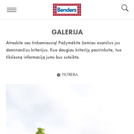
Pagalbos
Įrankiai
nuoroda:
GALERIJA
Atraskite sau tinkamiausią! Pažymėkite žemiau esančius jus
dominančius kriterijus. Kuo daugiau kriterijų pasirinksite, tuo
tikslesnę informaciją jums bus suteikta.
FILTRERA