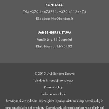
KONTAKTAI
Tel.: +370 64673731, +370 61124474
El.paštas:
info@benders.lt
UAB BENDERS LIETUVA
Pamiškės g.13 Švepeliai
Klaipėdos raj. LT-95102
© 2015 UAB Benders Lietuva
Taisyklės ir naudojimo sąlygos
Privacy Policy
Puslapio žemelapis
Užsakymai yra vykdomi atsiželgiant į spalvų skirtumus tarp paveikslėlių ir
tarp paveikslėlių bei produktų. Kompiuterių ekranai spalvas rodo skirtingai