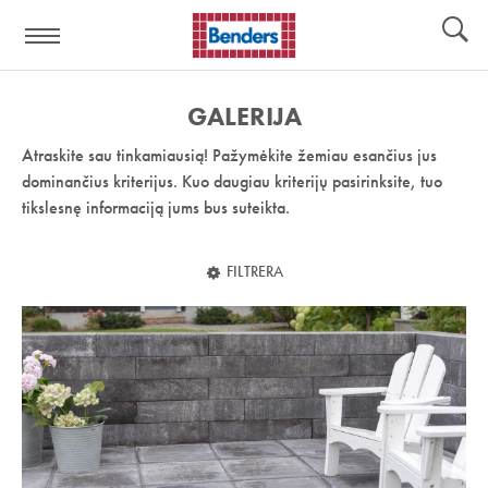
Pagalbos
Įrankiai
nuoroda:
GALERIJA
Atraskite sau tinkamiausią! Pažymėkite žemiau esančius jus
dominančius kriterijus. Kuo daugiau kriterijų pasirinksite, tuo
tikslesnę informaciją jums bus suteikta.
FILTRERA