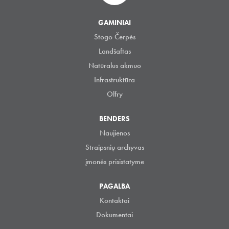
GAMINIAI
Stogo Čerpės
Landšaftas
Natūralus akmuo
Infrastruktūra
Olfry
BENDERS
Naujienos
Straipsnių archyvas
įmonės prisistatyme
PAGALBA
Kontaktai
Dokumentai