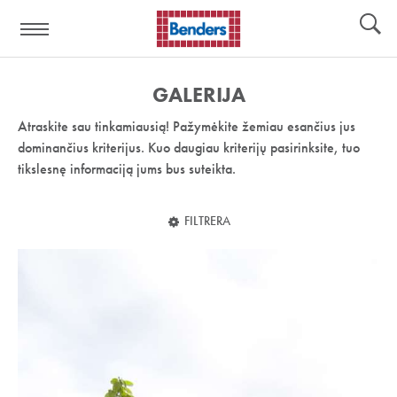
Pagalbos
Įrankiai
nuoroda:
GALERIJA
Atraskite sau tinkamiausią! Pažymėkite žemiau esančius jus
dominančius kriterijus. Kuo daugiau kriterijų pasirinksite, tuo
tikslesnę informaciją jums bus suteikta.
FILTRERA