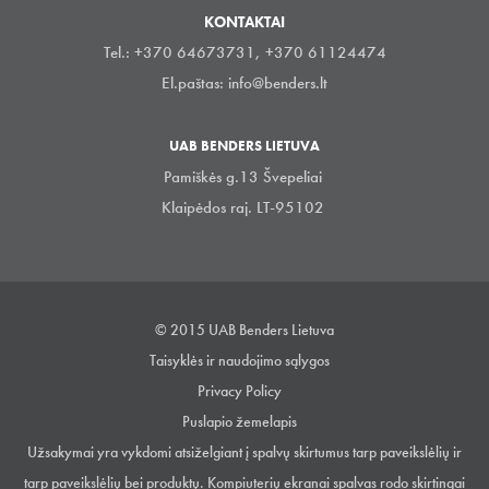
KONTAKTAI
Tel.: +370 64673731, +370 61124474
El.paštas:
info@benders.lt
UAB BENDERS LIETUVA
Pamiškės g.13 Švepeliai
Klaipėdos raj. LT-95102
© 2015 UAB Benders Lietuva
Taisyklės ir naudojimo sąlygos
Privacy Policy
Puslapio žemelapis
Užsakymai yra vykdomi atsiželgiant į spalvų skirtumus tarp paveikslėlių ir
tarp paveikslėlių bei produktų. Kompiuterių ekranai spalvas rodo skirtingai