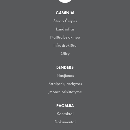
GAMINIAI
Stogo Čerpės
Landšaftas
Natūralus akmuo
Infrastruktūra
Olfry
BENDERS
Naujienos
Straipsnių archyvas
įmonės prisistatyme
PAGALBA
Kontaktai
Dokumentai