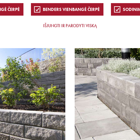
NGĖ ČERPĖ
BENDERS VIENBANGĖ ČERPĖ
SODINI
IŠJUNGTI IR PARODYTI VISKĄ