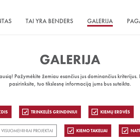
NTAS
TAI YRA BENDERS
GALERIJA
PAG
GALERIJA
iausią! Pažymėkite žemiau esančius jus dominančius kriterijus. 
pasirinksite, tuo tikslesnę informaciją jums bus suteikta.
ZDIS
TRINKELĖS GRINDINIUI
KIEMŲ ERDVĖS
VISUOMENINIAI PROJEKTAI
KIEMO TAKELIAI
NAT