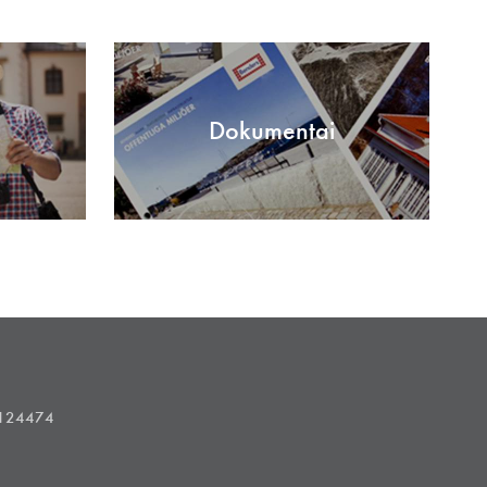
Dokumentai
1124474