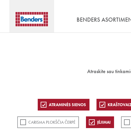
BENDERS ASORTIME
Atraskite sau tinkam
ATRAMINĖS SIENOS
KRAŠTOVAI
CARISMA PLOKŠČIA ČERPĖ
ĮĖJIMAI