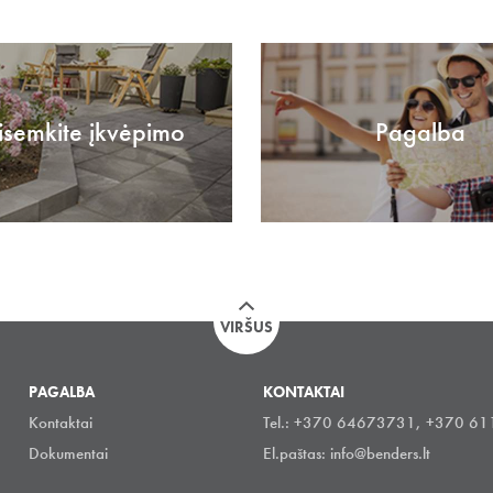
isemkite įkvėpimo
Pagalba
VIRŠUS
PAGALBA
KONTAKTAI
Kontaktai
Tel.: +370 64673731, +370 6
Dokumentai
El.paštas:
info@benders.lt