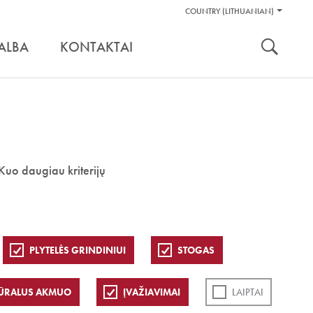
Pagalbos
COUNTRY (LITHUANIAN)
Įrankiai
nuoroda:
ALBA
KONTAKTAI
Kuo daugiau kriterijų
PLYTELĖS GRINDINIUI
STOGAS
ŪRALUS AKMUO
ĮVAŽIAVIMAI
LAIPTAI