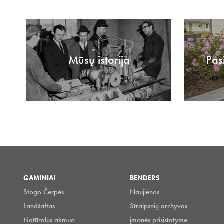
Mūsų istorija
Pas
GAMINIAI
BENDERS
Stogo Čerpės
Naujienos
Landšaftas
Straipsnių archyvas
Natūralus akmuo
įmonės prisistatyme