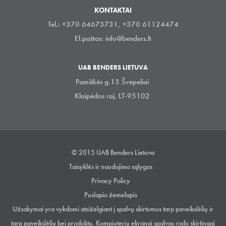
KONTAKTAI
Tel.: +370 64673731, +370 61124474
El.paštas:
info@benders.lt
UAB BENDERS LIETUVA
Pamiškės g.13 Švepeliai
Klaipėdos raj. LT-95102
© 2015 UAB Benders Lietuva
Taisyklės ir naudojimo sąlygos
Privacy Policy
Puslapio žemelapis
Užsakymai yra vykdomi atsiželgiant į spalvų skirtumus tarp paveikslėlių ir
tarp paveikslėlių bei produktų. Kompiuterių ekranai spalvas rodo skirtingai