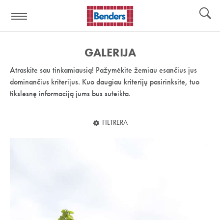
Pagalbos
Įrankiai
nuoroda:
GALERIJA
Atraskite sau tinkamiausią! Pažymėkite žemiau esančius jus
dominančius kriterijus. Kuo daugiau kriterijų pasirinksite, tuo
tikslesnę informaciją jums bus suteikta.
FILTRERA