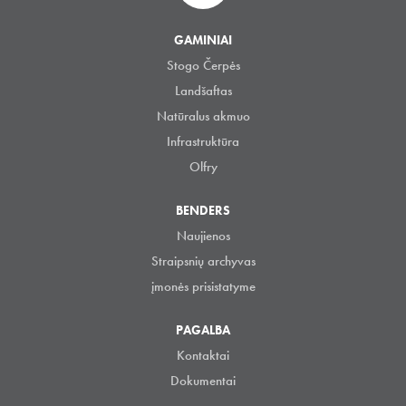
GAMINIAI
Stogo Čerpės
Landšaftas
Natūralus akmuo
Infrastruktūra
Olfry
BENDERS
Naujienos
Straipsnių archyvas
įmonės prisistatyme
PAGALBA
Kontaktai
Dokumentai