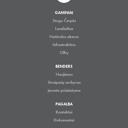
GAMINIAI
Stogo Čerpės
Landšaftas
Natūralus akmuo
Infrastruktūra
Olfry
BENDERS
Naujienos
Straipsnių archyvas
įmonės prisistatyme
PAGALBA
Kontaktai
Dokumentai