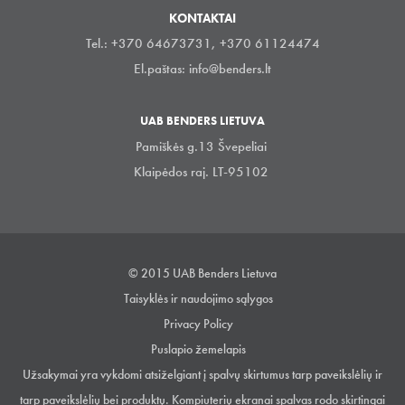
KONTAKTAI
Tel.: +370 64673731, +370 61124474
El.paštas:
info@benders.lt
UAB BENDERS LIETUVA
Pamiškės g.13 Švepeliai
Klaipėdos raj. LT-95102
© 2015 UAB Benders Lietuva
Taisyklės ir naudojimo sąlygos
Privacy Policy
Puslapio žemelapis
Užsakymai yra vykdomi atsiželgiant į spalvų skirtumus tarp paveikslėlių ir
tarp paveikslėlių bei produktų. Kompiuterių ekranai spalvas rodo skirtingai