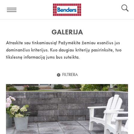
Pagalbos
Įrankiai
nuoroda:
GALERIJA
Atraskite sau tinkamiausią! Pažymėkite žemiau esančius jus
dominančius kriterijus. Kuo daugiau kriterijų pasirinksite, tuo
tikslesnę informaciją jums bus suteikta.
FILTRERA