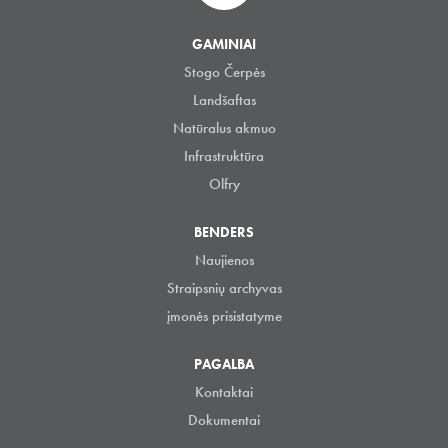
GAMINIAI
Stogo Čerpės
Landšaftas
Natūralus akmuo
Infrastruktūra
Olfry
BENDERS
Naujienos
Straipsnių archyvas
įmonės prisistatyme
PAGALBA
Kontaktai
Dokumentai