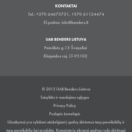
KONTAKTAI
Tel.: +370 64673731, +370 61124474
El.paštas:
info@benders.lt
UAB BENDERS LIETUVA
Pamiškės g.13 Švepeliai
Klaipėdos raj. LT-95102
© 2015 UAB Benders Lietuva
Taisyklės ir naudojimo sąlygos
Privacy Policy
Puslapio žemelapis
Užsakymai yra vykdomi atsiželgiant į spalvų skirtumus tarp paveikslėlių ir
tarp paveikslėlių bei produktų. Kompiuterių ekranai spalvas rodo skirtingai