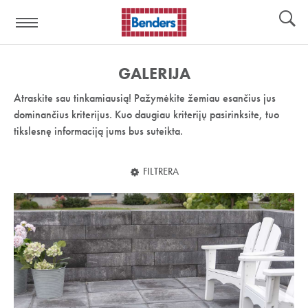
Pagalbos
Įrankiai
nuoroda:
GALERIJA
Atraskite sau tinkamiausią! Pažymėkite žemiau esančius jus
dominančius kriterijus. Kuo daugiau kriterijų pasirinksite, tuo
tikslesnę informaciją jums bus suteikta.
FILTRERA