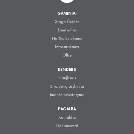
GAMINIAI
Stogo Čerpės
Landšaftas
Natūralus akmuo
Infrastruktūra
Olfry
BENDERS
Naujienos
Straipsnių archyvas
įmonės prisistatyme
PAGALBA
Kontaktai
Dokumentai