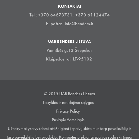
KONTAKTAI
Tel.: +370 64673731, +370 61124474
El.paštas:
info@benders.lt
UAB BENDERS LIETUVA
Pamiškės g.13 Švepeliai
Klaipėdos raj. LT-95102
© 2015 UAB Benders Lietuva
Taisyklės ir naudojimo sąlygos
Privacy Policy
Puslapio žemelapis
Užsakymai yra vykdomi atsiželgiant į spalvų skirtumus tarp paveikslėlių ir
tarp paveikslėlių bei produktų. Kompiuterių ekranai spalvas rodo skirtingai