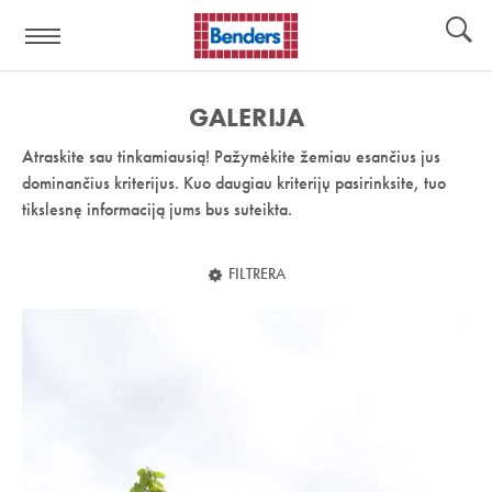
Pagalbos
Įrankiai
nuoroda:
GALERIJA
Atraskite sau tinkamiausią! Pažymėkite žemiau esančius jus
dominančius kriterijus. Kuo daugiau kriterijų pasirinksite, tuo
tikslesnę informaciją jums bus suteikta.
FILTRERA