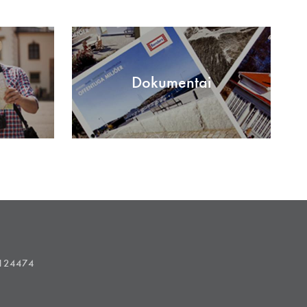
Dokumentai
1124474