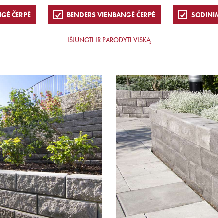
NGĖ ČERPĖ
BENDERS VIENBANGĖ ČERPĖ
SODINI
IŠJUNGTI IR PARODYTI VISKĄ