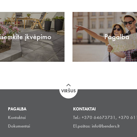
isemkite įkvėpimo
Pagalba
VIRŠUS
PAGALBA
KONTAKTAI
Kontaktai
Tel.: +370 64673731, +370 6
Dokumentai
El.paštas:
info@benders.lt