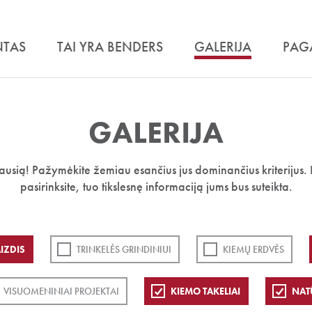
NTAS
TAI YRA BENDERS
GALERIJA
PAG
GALERIJA
iausią! Pažymėkite žemiau esančius jus dominančius kriterijus. 
pasirinksite, tuo tikslesnę informaciją jums bus suteikta.
IZDIS
TRINKELĖS GRINDINIUI
KIEMŲ ERDVĖS
VISUOMENINIAI PROJEKTAI
KIEMO TAKELIAI
NAT