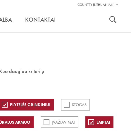
Pagalbos
COUNTRY (LITHUANIAN)
Įrankiai
nuoroda:
ALBA
KONTAKTAI
Kuo daugiau kriterijų
PLYTELĖS GRINDINIUI
STOGAS
ŪRALUS AKMUO
ĮVAŽIAVIMAI
LAIPTAI