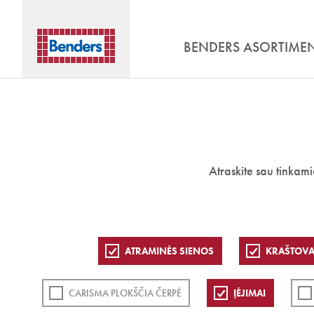
BENDERS ASORTIME
Atraskite sau tinkam
ATRAMINĖS SIENOS
KRAŠTOVA
CARISMA PLOKŠČIA ČERPĖ
ĮĖJIMAI