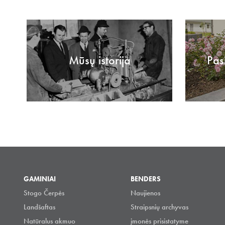
Mūsų istorija
Pas
GAMINIAI
BENDERS
Stogo Čerpės
Naujienos
Landšaftas
Straipsnių archyvas
Natūralus akmuo
įmonės prisistatyme