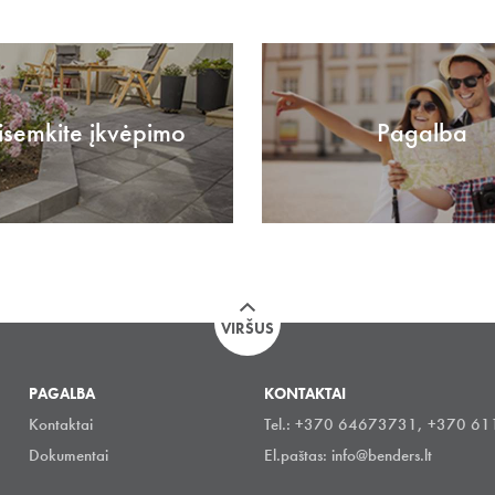
isemkite įkvėpimo
Pagalba
VIRŠUS
PAGALBA
KONTAKTAI
Kontaktai
Tel.: +370 64673731, +370 6
Dokumentai
El.paštas:
info@benders.lt