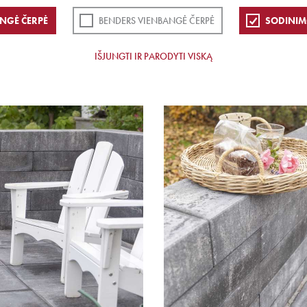
NGĖ ČERPĖ
BENDERS VIENBANGĖ ČERPĖ
SODINIM
IŠJUNGTI IR PARODYTI VISKĄ