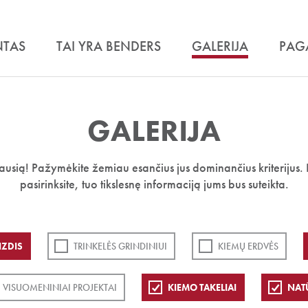
NTAS
TAI YRA BENDERS
GALERIJA
PAG
GALERIJA
iausią! Pažymėkite žemiau esančius jus dominančius kriterijus. 
pasirinksite, tuo tikslesnę informaciją jums bus suteikta.
IZDIS
TRINKELĖS GRINDINIUI
KIEMŲ ERDVĖS
VISUOMENINIAI PROJEKTAI
KIEMO TAKELIAI
NAT