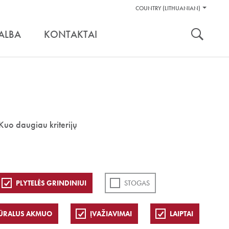
Pagalbos
COUNTRY (LITHUANIAN)
Įrankiai
nuoroda:
ALBA
KONTAKTAI
Kuo daugiau kriterijų
PLYTELĖS GRINDINIUI
STOGAS
ŪRALUS AKMUO
ĮVAŽIAVIMAI
LAIPTAI