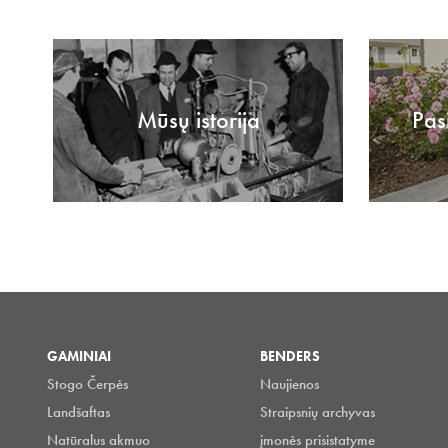
Mūsų istorija
Pas
GAMINIAI
BENDERS
Stogo Čerpės
Naujienos
Landšaftas
Straipsnių archyvas
Natūralus akmuo
įmonės prisistatyme