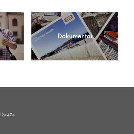
Dokumentai
1124474