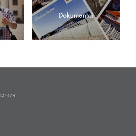
Dokumentai
1124474