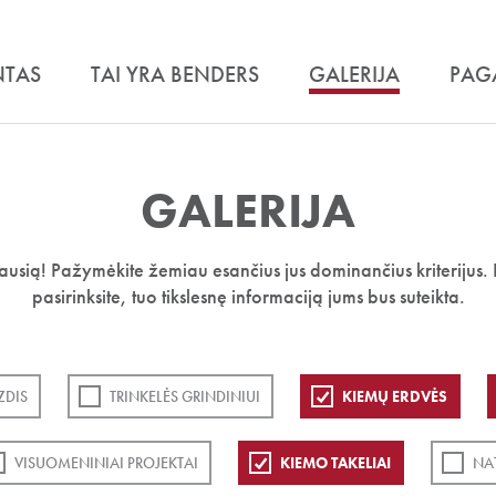
NTAS
TAI YRA BENDERS
GALERIJA
PAG
GALERIJA
iausią! Pažymėkite žemiau esančius jus dominančius kriterijus. 
pasirinksite, tuo tikslesnę informaciją jums bus suteikta.
ZDIS
TRINKELĖS GRINDINIUI
KIEMŲ ERDVĖS
VISUOMENINIAI PROJEKTAI
KIEMO TAKELIAI
NA