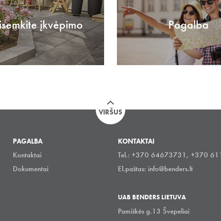
isemkite įkvėpimo
Pagalba
VIRŠUS
PAGALBA
KONTAKTAI
Kontaktai
Tel.: +370 64673731, +370 6
Dokumentai
El.paštas:
info@benders.lt
UAB BENDERS LIETUVA
Pamiškės g.13 Švepeliai