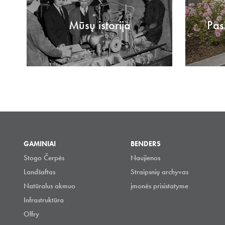
Mūsų istorija
Pas
GAMINIAI
BENDERS
Stogo Čerpės
Naujienos
Landšaftas
Straipsnių archyvas
Natūralus akmuo
įmonės prisistatyme
Infrastruktūra
Olfry