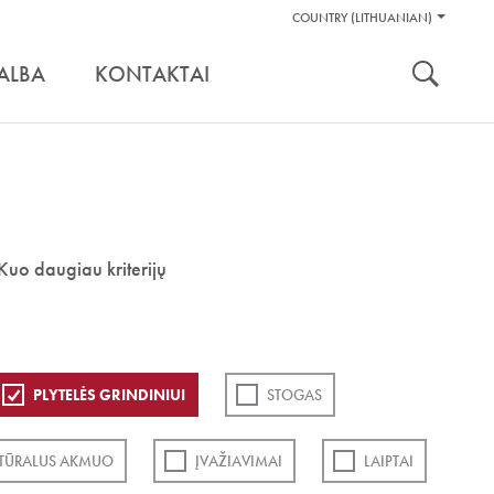
Pagalbos
COUNTRY (LITHUANIAN)
Įrankiai
nuoroda:
ALBA
KONTAKTAI
Kuo daugiau kriterijų
PLYTELĖS GRINDINIUI
STOGAS
TŪRALUS AKMUO
ĮVAŽIAVIMAI
LAIPTAI