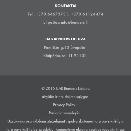
KONTAKTAI
Tel.: +370 64673731, +370 61124474
El.paštas:
info@benders.lt
UAB BENDERS LIETUVA
Pamiškės g.13 Švepeliai
Klaipėdos raj. LT-95102
© 2015 UAB Benders Lietuva
Taisyklės ir naudojimo sąlygos
Privacy Policy
Puslapio žemelapis
Užsakymai yra vykdomi atsiželgiant į spalvų skirtumus tarp paveikslėlių ir
tarp paveikslėlių bei produktų. Kompiuterių ekranai spalvas rodo skirtingai