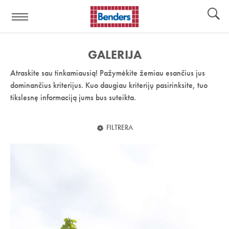
Pagalbos
Įrankiai
nuoroda:
GALERIJA
Atraskite sau tinkamiausią! Pažymėkite žemiau esančius jus
dominančius kriterijus. Kuo daugiau kriterijų pasirinksite, tuo
tikslesnę informaciją jums bus suteikta.
FILTRERA