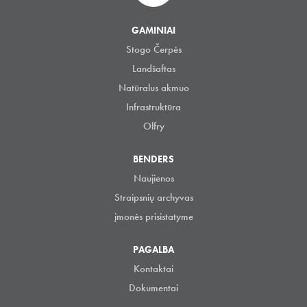
GAMINIAI
Stogo Čerpės
Landšaftas
Natūralus akmuo
Infrastruktūra
Olfry
BENDERS
Naujienos
Straipsnių archyvas
įmonės prisistatyme
PAGALBA
Kontaktai
Dokumentai