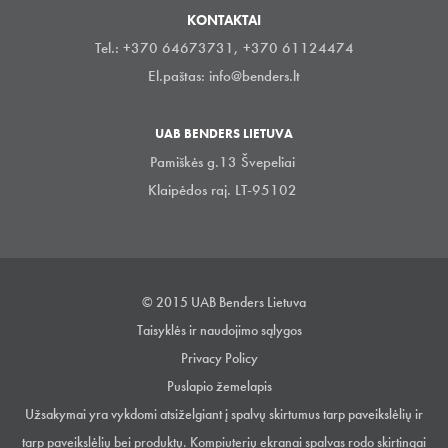
KONTAKTAI
Tel.: +370 64673731, +370 61124474
El.paštas:
info@benders.lt
UAB BENDERS LIETUVA
Pamiškės g.13 Švepeliai
Klaipėdos raj. LT-95102
© 2015 UAB Benders Lietuva
Taisyklės ir naudojimo sąlygos
Privacy Policy
Puslapio žemelapis
Užsakymai yra vykdomi atsiželgiant į spalvų skirtumus tarp paveikslėlių ir
tarp paveikslėlių bei produktų. Kompiuterių ekranai spalvas rodo skirtingai