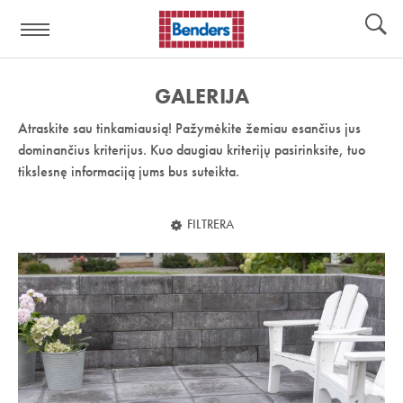
Pagalbos
Įrankiai
nuoroda:
GALERIJA
Atraskite sau tinkamiausią! Pažymėkite žemiau esančius jus
dominančius kriterijus. Kuo daugiau kriterijų pasirinksite, tuo
tikslesnę informaciją jums bus suteikta.
FILTRERA