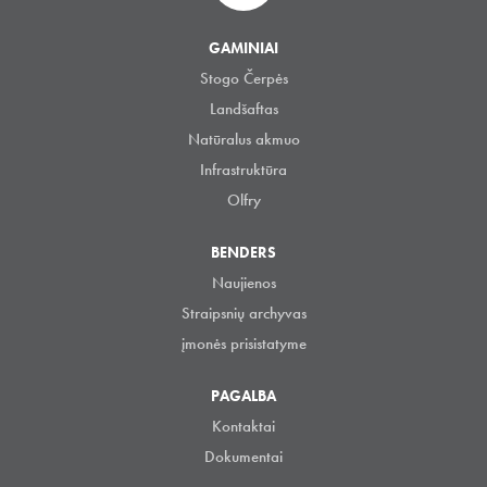
GAMINIAI
Stogo Čerpės
Landšaftas
Natūralus akmuo
Infrastruktūra
Olfry
BENDERS
Naujienos
Straipsnių archyvas
įmonės prisistatyme
PAGALBA
Kontaktai
Dokumentai