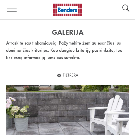
Pagalbos
Įrankiai
nuoroda:
GALERIJA
Atraskite sau tinkamiausią! Pažymėkite žemiau esančius jus
dominančius kriterijus. Kuo daugiau kriterijų pasirinksite, tuo
tikslesnę informaciją jums bus suteikta.
FILTRERA