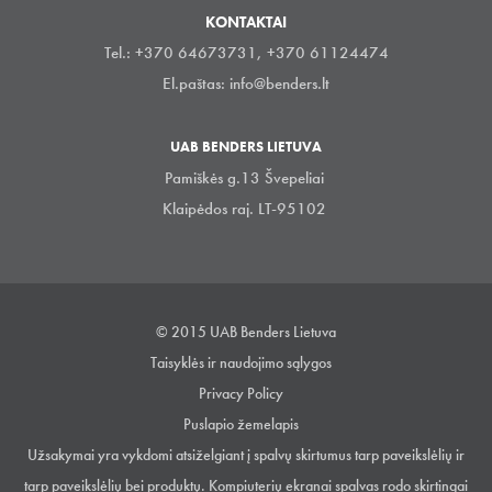
KONTAKTAI
Tel.: +370 64673731, +370 61124474
El.paštas:
info@benders.lt
UAB BENDERS LIETUVA
Pamiškės g.13 Švepeliai
Klaipėdos raj. LT-95102
© 2015 UAB Benders Lietuva
Taisyklės ir naudojimo sąlygos
Privacy Policy
Puslapio žemelapis
Užsakymai yra vykdomi atsiželgiant į spalvų skirtumus tarp paveikslėlių ir
tarp paveikslėlių bei produktų. Kompiuterių ekranai spalvas rodo skirtingai