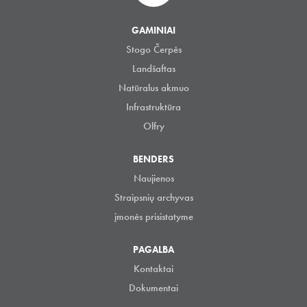
GAMINIAI
Stogo Čerpės
Landšaftas
Natūralus akmuo
Infrastruktūra
Olfry
BENDERS
Naujienos
Straipsnių archyvas
įmonės prisistatyme
PAGALBA
Kontaktai
Dokumentai