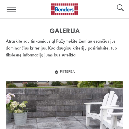
Pagalbos
Įrankiai
nuoroda:
GALERIJA
Atraskite sau tinkamiausią! Pažymėkite žemiau esančius jus
dominančius kriterijus. Kuo daugiau kriterijų pasirinksite, tuo
tikslesnę informaciją jums bus suteikta.
FILTRERA