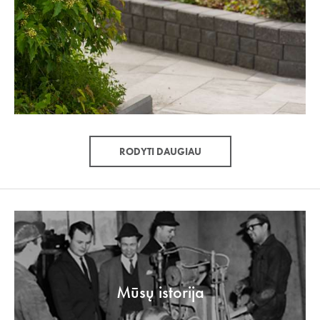
RODYTI DAUGIAU
Mūsų istorija