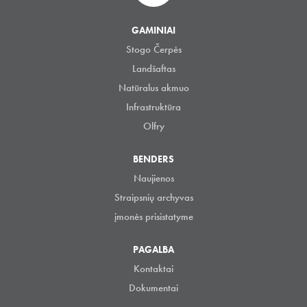
GAMINIAI
Stogo Čerpės
Landšaftas
Natūralus akmuo
Infrastruktūra
Olfry
BENDERS
Naujienos
Straipsnių archyvas
įmonės prisistatyme
PAGALBA
Kontaktai
Dokumentai