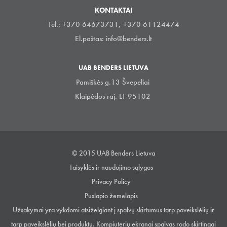
KONTAKTAI
Tel.: +370 64673731, +370 61124474
El.paštas:
info@benders.lt
UAB BENDERS LIETUVA
Pamiškės g.13 Švepeliai
Klaipėdos raj. LT-95102
© 2015 UAB Benders Lietuva
Taisyklės ir naudojimo sąlygos
Privacy Policy
Puslapio žemelapis
Užsakymai yra vykdomi atsiželgiant į spalvų skirtumus tarp paveikslėlių ir
tarp paveikslėlių bei produktų. Kompiuterių ekranai spalvas rodo skirtingai