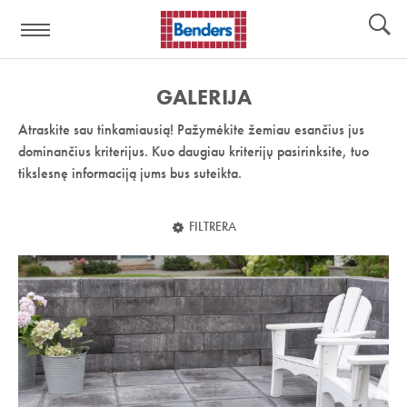
Pagalbos
Įrankiai
nuoroda:
GALERIJA
Atraskite sau tinkamiausią! Pažymėkite žemiau esančius jus
dominančius kriterijus. Kuo daugiau kriterijų pasirinksite, tuo
tikslesnę informaciją jums bus suteikta.
FILTRERA