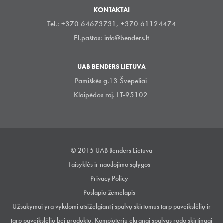
KONTAKTAI
Tel.: +370 64673731, +370 61124474
El.paštas:
info@benders.lt
UAB BENDERS LIETUVA
Pamiškės g.13 Švepeliai
Klaipėdos raj. LT-95102
© 2015 UAB Benders Lietuva
Taisyklės ir naudojimo sąlygos
Privacy Policy
Puslapio žemelapis
Užsakymai yra vykdomi atsiželgiant į spalvų skirtumus tarp paveikslėlių ir
tarp paveikslėlių bei produktų. Kompiuterių ekranai spalvas rodo skirtingai