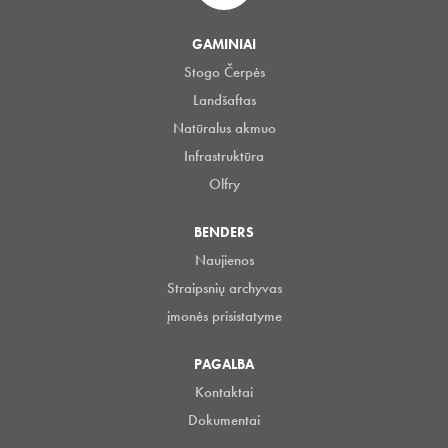
GAMINIAI
Stogo Čerpės
Landšaftas
Natūralus akmuo
Infrastruktūra
Olfry
BENDERS
Naujienos
Straipsnių archyvas
įmonės prisistatyme
PAGALBA
Kontaktai
Dokumentai