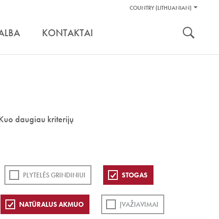
Pagalbos
COUNTRY (LITHUANIAN)
Įrankiai
nuoroda:
ALBA
KONTAKTAI
Kuo daugiau kriterijų
PLYTELĖS GRINDINIUI
STOGAS
NATŪRALUS AKMUO
ĮVAŽIAVIMAI