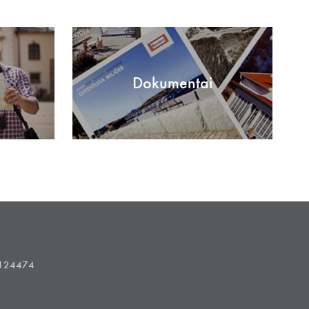
Dokumentai
1124474