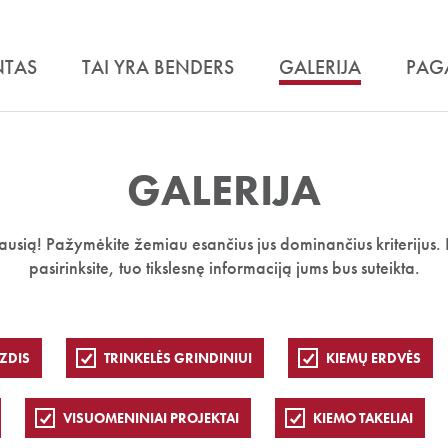
NTAS
TAI YRA BENDERS
GALERIJA
PAG
GALERIJA
iausią! Pažymėkite žemiau esančius jus dominančius kriterijus. 
pasirinksite, tuo tikslesnę informaciją jums bus suteikta.
ZDIS
TRINKELĖS GRINDINIUI
KIEMŲ ERDVĖS
VISUOMENINIAI PROJEKTAI
KIEMO TAKELIAI