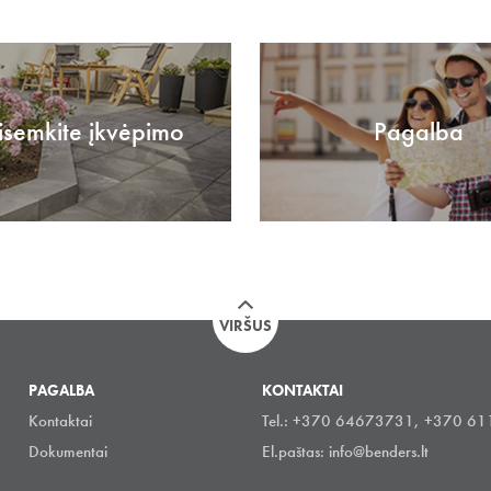
isemkite įkvėpimo
Pagalba
VIRŠUS
PAGALBA
KONTAKTAI
Kontaktai
Tel.: +370 64673731, +370 6
Dokumentai
El.paštas:
info@benders.lt