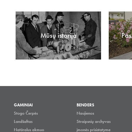
Mūsų istorija
Pas
GAMINIAI
BENDERS
Stogo Čerpės
Naujienos
Landšaftas
Straipsnių archyvas
Natūralus akmuo
įmonės prisistatyme