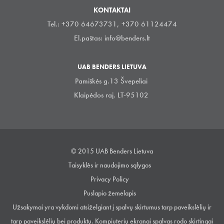
KONTAKTAI
Tel.: +370 64673731, +370 61124474
El.paštas:
info@benders.lt
UAB BENDERS LIETUVA
Pamiškės g.13 Švepeliai
Klaipėdos raj. LT-95102
© 2015 UAB Benders Lietuva
Taisyklės ir naudojimo sąlygos
Privacy Policy
Puslapio žemelapis
Užsakymai yra vykdomi atsiželgiant į spalvų skirtumus tarp paveikslėlių ir
tarp paveikslėlių bei produktų. Kompiuterių ekranai spalvas rodo skirtingai