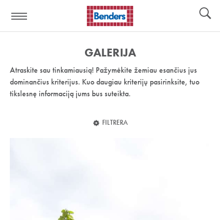
Pagalbos
Įrankiai
nuoroda:
GALERIJA
Atraskite sau tinkamiausią! Pažymėkite žemiau esančius jus
dominančius kriterijus. Kuo daugiau kriterijų pasirinksite, tuo
tikslesnę informaciją jums bus suteikta.
FILTRERA