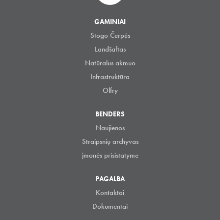
GAMINIAI
Stogo Čerpės
Landšaftas
Natūralus akmuo
Infrastruktūra
Olfry
BENDERS
Naujienos
Straipsnių archyvas
įmonės prisistatyme
PAGALBA
Kontaktai
Dokumentai