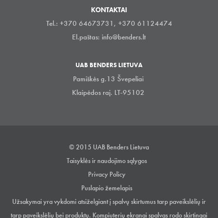
KONTAKTAI
Tel.: +370 64673731, +370 61124474
El.paštas:
info@benders.lt
UAB BENDERS LIETUVA
Pamiškės g.13 Švepeliai
Klaipėdos raj. LT-95102
© 2015 UAB Benders Lietuva
Taisyklės ir naudojimo sąlygos
Privacy Policy
Puslapio žemelapis
Užsakymai yra vykdomi atsiželgiant į spalvų skirtumus tarp paveikslėlių ir
tarp paveikslėlių bei produktų. Kompiuterių ekranai spalvas rodo skirtingai