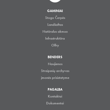
GAMINIAI
Stogo Čerpės
Landšaftas
Natūralus akmuo
Infrastruktūra
Olfry
BENDERS
Naujienos
Straipsnių archyvas
įmonės prisistatyme
PAGALBA
Kontaktai
Dokumentai