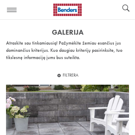
Pagalbos
Įrankiai
nuoroda:
GALERIJA
Atraskite sau tinkamiausią! Pažymėkite žemiau esančius jus
dominančius kriterijus. Kuo daugiau kriterijų pasirinksite, tuo
tikslesnę informaciją jums bus suteikta.
FILTRERA