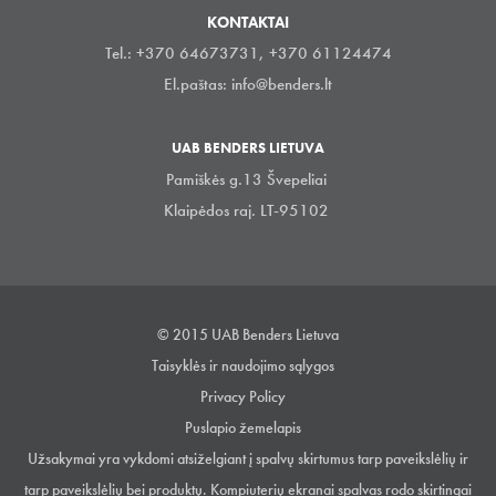
KONTAKTAI
Tel.: +370 64673731, +370 61124474
El.paštas:
info@benders.lt
UAB BENDERS LIETUVA
Pamiškės g.13 Švepeliai
Klaipėdos raj. LT-95102
© 2015 UAB Benders Lietuva
Taisyklės ir naudojimo sąlygos
Privacy Policy
Puslapio žemelapis
Užsakymai yra vykdomi atsiželgiant į spalvų skirtumus tarp paveikslėlių ir
tarp paveikslėlių bei produktų. Kompiuterių ekranai spalvas rodo skirtingai