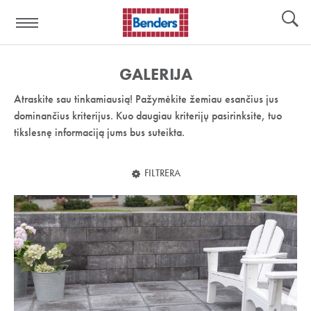
Pagalbos
Įrankiai
nuoroda:
GALERIJA
Atraskite sau tinkamiausią! Pažymėkite žemiau esančius jus
dominančius kriterijus. Kuo daugiau kriterijų pasirinksite, tuo
tikslesnę informaciją jums bus suteikta.
FILTRERA