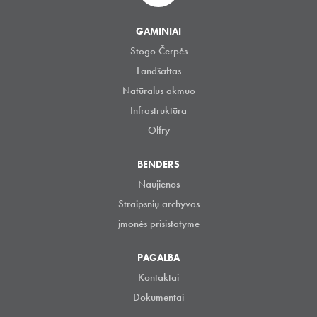
GAMINIAI
Stogo Čerpės
Landšaftas
Natūralus akmuo
Infrastruktūra
Olfry
BENDERS
Naujienos
Straipsnių archyvas
įmonės prisistatyme
PAGALBA
Kontaktai
Dokumentai