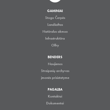
GAMINIAI
Stogo Čerpės
Landšaftas
Natūralus akmuo
Infrastruktūra
Olfry
BENDERS
Naujienos
Straipsnių archyvas
įmonės prisistatyme
PAGALBA
Kontaktai
Dokumentai