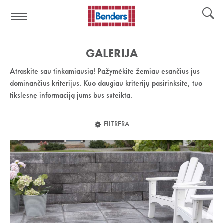
Pagalbos
Įrankiai
nuoroda:
GALERIJA
Atraskite sau tinkamiausią! Pažymėkite žemiau esančius jus
dominančius kriterijus. Kuo daugiau kriterijų pasirinksite, tuo
tikslesnę informaciją jums bus suteikta.
FILTRERA