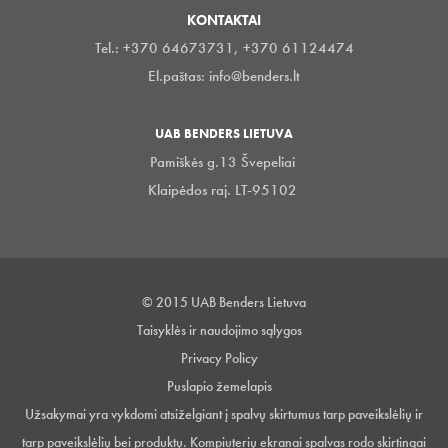
KONTAKTAI
Tel.: +370 64673731, +370 61124474
El.paštas:
info@benders.lt
UAB BENDERS LIETUVA
Pamiškės g.13 Švepeliai
Klaipėdos raj. LT-95102
© 2015 UAB Benders Lietuva
Taisyklės ir naudojimo sąlygos
Privacy Policy
Puslapio žemelapis
Užsakymai yra vykdomi atsiželgiant į spalvų skirtumus tarp paveikslėlių ir
tarp paveikslėlių bei produktų. Kompiuterių ekranai spalvas rodo skirtingai