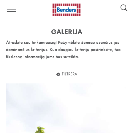
Pagalbos
Įrankiai
nuoroda:
GALERIJA
Atraskite sau tinkamiausią! Pažymėkite žemiau esančius jus
dominančius kriterijus. Kuo daugiau kriterijų pasirinksite, tuo
tikslesnę informaciją jums bus suteikta.
FILTRERA