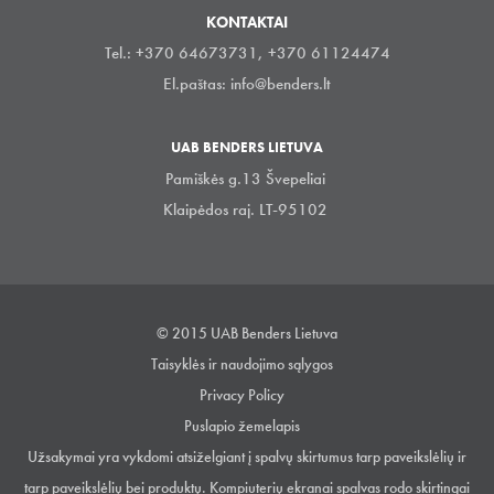
KONTAKTAI
Tel.: +370 64673731, +370 61124474
El.paštas:
info@benders.lt
UAB BENDERS LIETUVA
Pamiškės g.13 Švepeliai
Klaipėdos raj. LT-95102
© 2015 UAB Benders Lietuva
Taisyklės ir naudojimo sąlygos
Privacy Policy
Puslapio žemelapis
Užsakymai yra vykdomi atsiželgiant į spalvų skirtumus tarp paveikslėlių ir
tarp paveikslėlių bei produktų. Kompiuterių ekranai spalvas rodo skirtingai