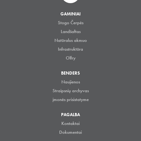
GAMINIAI
Stogo Čerpės
Landšaftas
Natūralus akmuo
Infrastruktūra
Olfry
BENDERS
Naujienos
Straipsnių archyvas
įmonės prisistatyme
PAGALBA
Kontaktai
Dokumentai