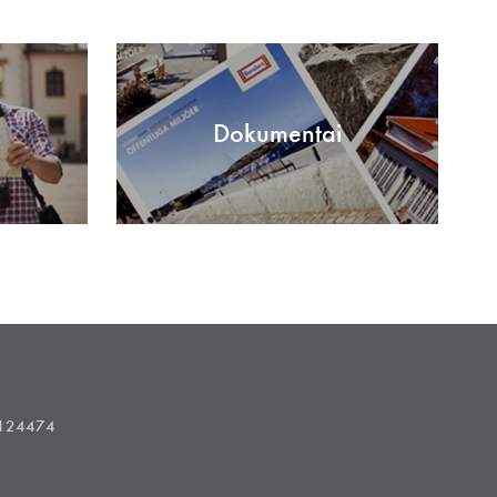
Dokumentai
1124474