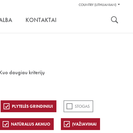
Pagalbos
COUNTRY (LITHUANIAN)
Įrankiai
nuoroda:
ALBA
KONTAKTAI
Kuo daugiau kriterijų
PLYTELĖS GRINDINIUI
STOGAS
NATŪRALUS AKMUO
ĮVAŽIAVIMAI