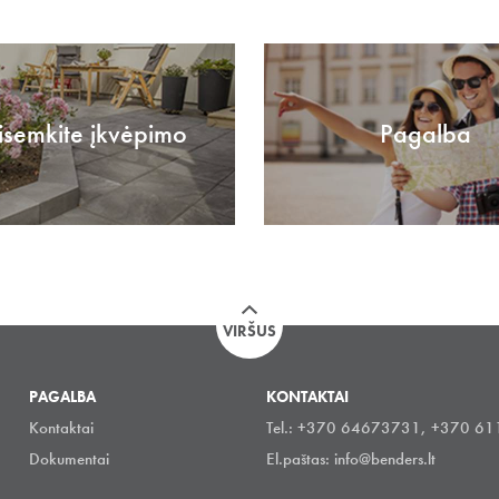
isemkite įkvėpimo
Pagalba
VIRŠUS
PAGALBA
KONTAKTAI
Kontaktai
Tel.: +370 64673731, +370 6
Dokumentai
El.paštas:
info@benders.lt