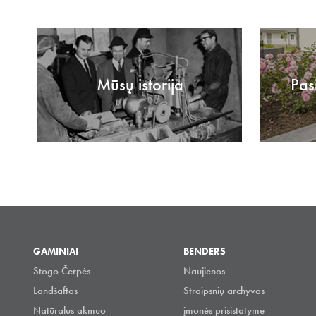
Mūsų istorija
Pas
GAMINIAI
BENDERS
Stogo Čerpės
Naujienos
Landšaftas
Straipsnių archyvas
Natūralus akmuo
įmonės prisistatyme