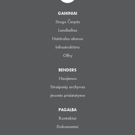
GAMINIAI
Stogo Čerpės
Landšaftas
Natūralus akmuo
Infrastruktūra
Olfry
BENDERS
Naujienos
Straipsnių archyvas
įmonės prisistatyme
PAGALBA
Kontaktai
Dokumentai