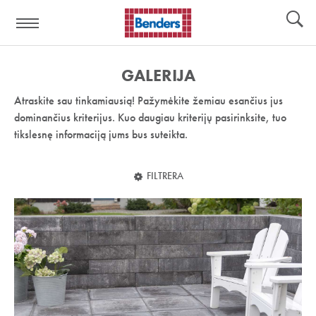
Pagalbos
Įrankiai
nuoroda:
GALERIJA
Atraskite sau tinkamiausią! Pažymėkite žemiau esančius jus
dominančius kriterijus. Kuo daugiau kriterijų pasirinksite, tuo
tikslesnę informaciją jums bus suteikta.
FILTRERA