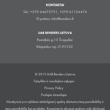
KONTAKTAI
Tel.: +370 64673731, +370 61124474
El.paštas:
info@benders.lt
UAB BENDERS LIETUVA
Pamiškės g.13 Švepeliai
Klaipėdos raj. LT-95102
© 2015 UAB Benders Lietuva
Taisyklės ir naudojimo sąlygos
Privacy Policy
Puslapio žemelapis
Užsakymai yra vykdomi atsiželgiant į spalvų skirtumus tarp paveikslėlių ir
tarp paveikslėlių bei produktų. Kompiuterių ekranai spalvas rodo skirtingai