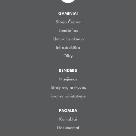
GAMINIAI
Stogo Čerpės
Landšaftas
Natūralus akmuo
Infrastruktūra
Olfry
BENDERS
Naujienos
Straipsnių archyvas
įmonės prisistatyme
PAGALBA
Kontaktai
Dokumentai