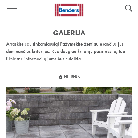
Pagalbos
Įrankiai
nuoroda:
GALERIJA
Atraskite sau tinkamiausią! Pažymėkite žemiau esančius jus
dominančius kriterijus. Kuo daugiau kriterijų pasirinksite, tuo
tikslesnę informaciją jums bus suteikta.
FILTRERA