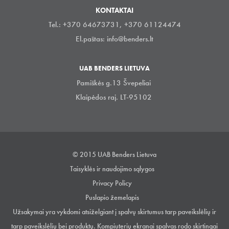
KONTAKTAI
Tel.: +370 64673731, +370 61124474
El.paštas:
info@benders.lt
UAB BENDERS LIETUVA
Pamiškės g.13 Švepeliai
Klaipėdos raj. LT-95102
© 2015 UAB Benders Lietuva
Taisyklės ir naudojimo sąlygos
Privacy Policy
Puslapio žemelapis
Užsakymai yra vykdomi atsiželgiant į spalvų skirtumus tarp paveikslėlių ir
tarp paveikslėlių bei produktų. Kompiuterių ekranai spalvas rodo skirtingai