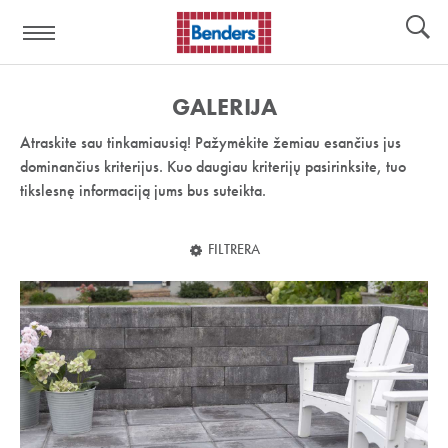
Pagalbos
Įrankiai
nuoroda:
GALERIJA
Atraskite sau tinkamiausią! Pažymėkite žemiau esančius jus
dominančius kriterijus. Kuo daugiau kriterijų pasirinksite, tuo
tikslesnę informaciją jums bus suteikta.
FILTRERA