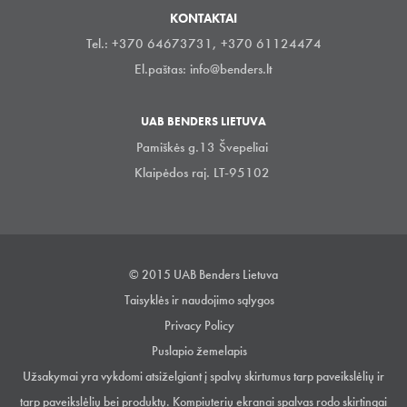
KONTAKTAI
Tel.: +370 64673731, +370 61124474
El.paštas:
info@benders.lt
UAB BENDERS LIETUVA
Pamiškės g.13 Švepeliai
Klaipėdos raj. LT-95102
© 2015 UAB Benders Lietuva
Taisyklės ir naudojimo sąlygos
Privacy Policy
Puslapio žemelapis
Užsakymai yra vykdomi atsiželgiant į spalvų skirtumus tarp paveikslėlių ir
tarp paveikslėlių bei produktų. Kompiuterių ekranai spalvas rodo skirtingai