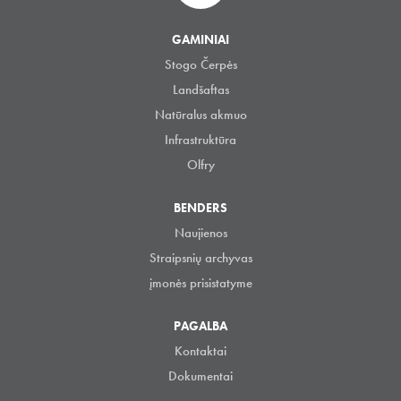
GAMINIAI
Stogo Čerpės
Landšaftas
Natūralus akmuo
Infrastruktūra
Olfry
BENDERS
Naujienos
Straipsnių archyvas
įmonės prisistatyme
PAGALBA
Kontaktai
Dokumentai