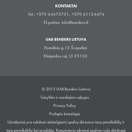
KONTAKTAI
Tel.: +370 64673731, +370 61124474
El.paštas:
info@benders.lt
UAB BENDERS LIETUVA
Pamiškės g.13 Švepeliai
Klaipėdos raj. LT-95102
© 2015 UAB Benders Lietuva
Taisyklės ir naudojimo sąlygos
Privacy Policy
Puslapio žemelapis
Užsakymai yra vykdomi atsiželgiant į spalvų skirtumus tarp paveikslėlių ir
tarp paveikslėlių bei produktų. Kompiuterių ekranai spalvas rodo skirtingai