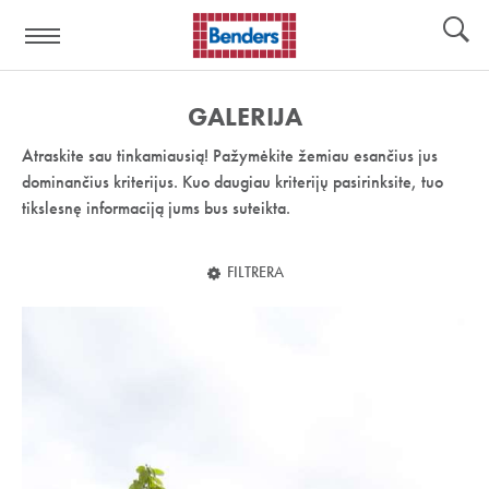
Pagalbos
Įrankiai
nuoroda:
GALERIJA
Atraskite sau tinkamiausią! Pažymėkite žemiau esančius jus
dominančius kriterijus. Kuo daugiau kriterijų pasirinksite, tuo
tikslesnę informaciją jums bus suteikta.
FILTRERA