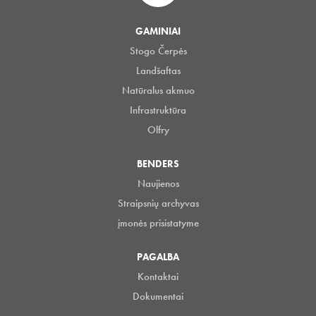
GAMINIAI
Stogo Čerpės
Landšaftas
Natūralus akmuo
Infrastruktūra
Olfry
BENDERS
Naujienos
Straipsnių archyvas
įmonės prisistatyme
PAGALBA
Kontaktai
Dokumentai