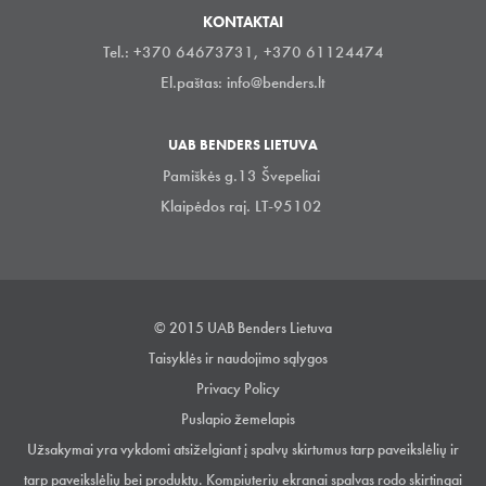
KONTAKTAI
Tel.: +370 64673731, +370 61124474
El.paštas:
info@benders.lt
UAB BENDERS LIETUVA
Pamiškės g.13 Švepeliai
Klaipėdos raj. LT-95102
© 2015 UAB Benders Lietuva
Taisyklės ir naudojimo sąlygos
Privacy Policy
Puslapio žemelapis
Užsakymai yra vykdomi atsiželgiant į spalvų skirtumus tarp paveikslėlių ir
tarp paveikslėlių bei produktų. Kompiuterių ekranai spalvas rodo skirtingai