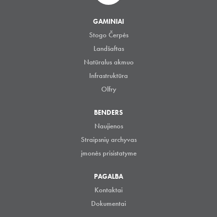
GAMINIAI
Stogo Čerpės
Landšaftas
Natūralus akmuo
Infrastruktūra
Olfry
BENDERS
Naujienos
Straipsnių archyvas
įmonės prisistatyme
PAGALBA
Kontaktai
Dokumentai