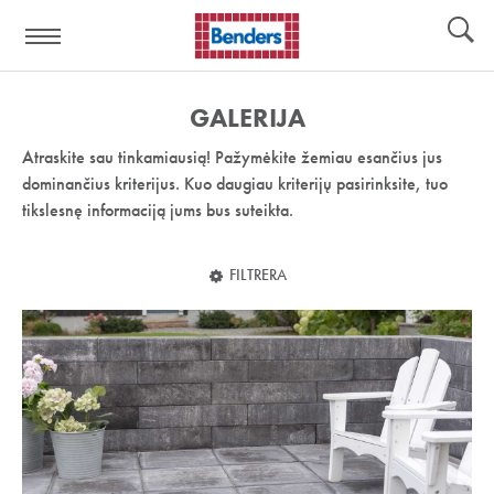
Pagalbos
Įrankiai
nuoroda:
GALERIJA
Atraskite sau tinkamiausią! Pažymėkite žemiau esančius jus
dominančius kriterijus. Kuo daugiau kriterijų pasirinksite, tuo
tikslesnę informaciją jums bus suteikta.
FILTRERA