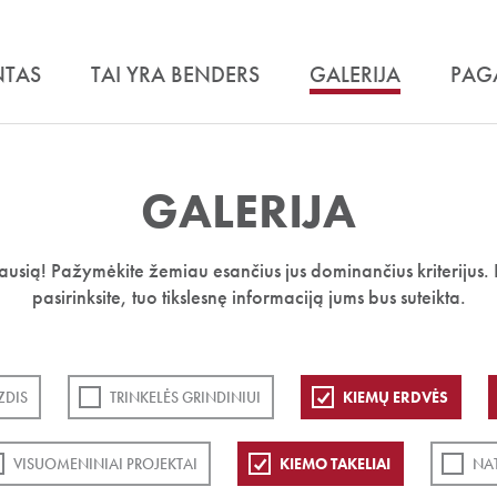
NTAS
TAI YRA BENDERS
GALERIJA
PAG
GALERIJA
iausią! Pažymėkite žemiau esančius jus dominančius kriterijus. 
pasirinksite, tuo tikslesnę informaciją jums bus suteikta.
ZDIS
TRINKELĖS GRINDINIUI
KIEMŲ ERDVĖS
VISUOMENINIAI PROJEKTAI
KIEMO TAKELIAI
NA