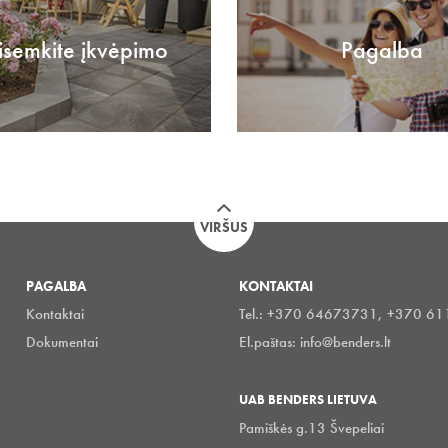
isemkite įkvėpimo
Pagalba
VIRŠUS
PAGALBA
KONTAKTAI
Kontaktai
Tel.: +370 64673731, +370 6
Dokumentai
El.paštas:
info@benders.lt
UAB BENDERS LIETUVA
Pamiškės g.13 Švepeliai