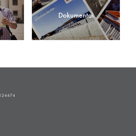
Dokumentai
1124474