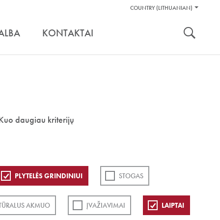
Pagalbos
COUNTRY (LITHUANIAN)
Įrankiai
nuoroda:
ALBA
KONTAKTAI
Kuo daugiau kriterijų
PLYTELĖS GRINDINIUI
STOGAS
TŪRALUS AKMUO
ĮVAŽIAVIMAI
LAIPTAI