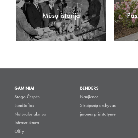
Mūsų istorija
Pas
GAMINIAI
BENDERS
Stogo Čerpės
Naujienos
Landšaftas
Straipsnių archyvas
Natūralus akmuo
įmonės prisistatyme
Infrastruktūra
Olfry