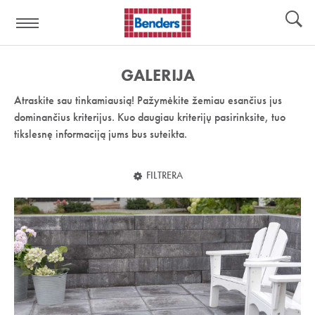
Pagalbos
Įrankiai
nuoroda:
GALERIJA
Atraskite sau tinkamiausią! Pažymėkite žemiau esančius jus
dominančius kriterijus. Kuo daugiau kriterijų pasirinksite, tuo
tikslesnę informaciją jums bus suteikta.
FILTRERA