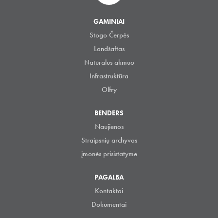
GAMINIAI
Stogo Čerpės
Landšaftas
Natūralus akmuo
Infrastruktūra
Olfry
BENDERS
Naujienos
Straipsnių archyvas
įmonės prisistatyme
PAGALBA
Kontaktai
Dokumentai