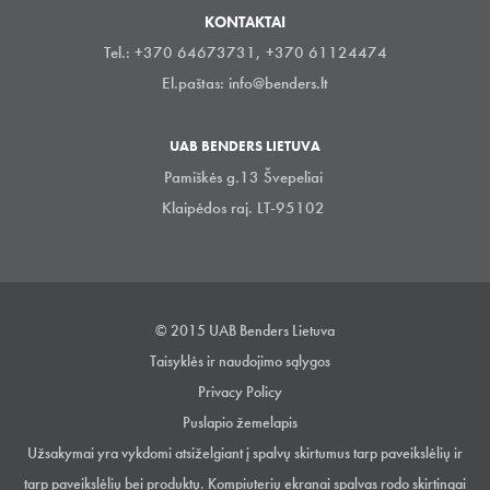
KONTAKTAI
Tel.: +370 64673731, +370 61124474
El.paštas:
info@benders.lt
UAB BENDERS LIETUVA
Pamiškės g.13 Švepeliai
Klaipėdos raj. LT-95102
© 2015 UAB Benders Lietuva
Taisyklės ir naudojimo sąlygos
Privacy Policy
Puslapio žemelapis
Užsakymai yra vykdomi atsiželgiant į spalvų skirtumus tarp paveikslėlių ir
tarp paveikslėlių bei produktų. Kompiuterių ekranai spalvas rodo skirtingai