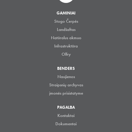
GAMINIAI
Stogo Čerpės
Landšaftas
Natūralus akmuo
Infrastruktūra
Olfry
BENDERS
Naujienos
Straipsnių archyvas
įmonės prisistatyme
PAGALBA
Kontaktai
Dokumentai