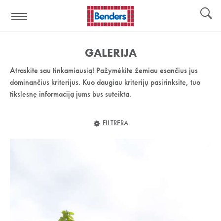
Pagalbos
Įrankiai
nuoroda:
GALERIJA
Atraskite sau tinkamiausią! Pažymėkite žemiau esančius jus
dominančius kriterijus. Kuo daugiau kriterijų pasirinksite, tuo
tikslesnę informaciją jums bus suteikta.
FILTRERA