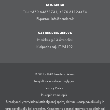
KONTAKTAI
Tel.: +370 64673731, +370 61124474
El.paštas:
info@benders.lt
UAB BENDERS LIETUVA
Pamiškės g.13 Švepeliai
Klaipėdos raj. LT-95102
© 2015 UAB Benders Lietuva
Taisyklės ir naudojimo sąlygos
Privacy Policy
Puslapio žemelapis
Užsakymai yra vykdomi atsiželgiant į spalvų skirtumus tarp paveikslėlių ir
tarp paveikslėlių bei produktų. Kompiuterių ekranai spalvas rodo skirtingai