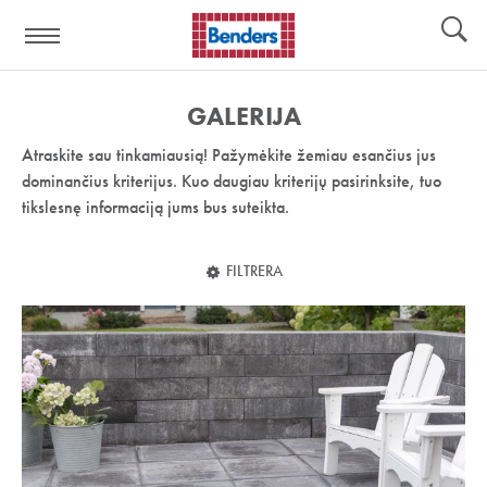
Pagalbos
Įrankiai
nuoroda:
GALERIJA
Atraskite sau tinkamiausią! Pažymėkite žemiau esančius jus
dominančius kriterijus. Kuo daugiau kriterijų pasirinksite, tuo
tikslesnę informaciją jums bus suteikta.
FILTRERA