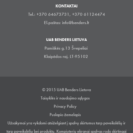
KONTAKTAI
Tel.: +370 64673731, +370 61124474
El.paštas:
info@benders.lt
UAB BENDERS LIETUVA
Pamiškės g.13 Švepeliai
Klaipėdos raj. LT-95102
© 2015 UAB Benders Lietuva
Taisyklės ir naudojimo sąlygos
Privacy Policy
Puslapio žemelapis
Užsakymai yra vykdomi atsiželgiant į spalvų skirtumus tarp paveikslėlių ir
tarp paveikslėlių bei produktų. Kompiuterių ekranai spalvas rodo skirtingai