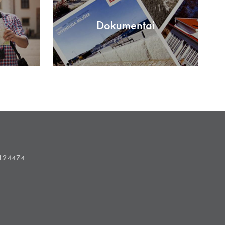
Dokumentai
1124474