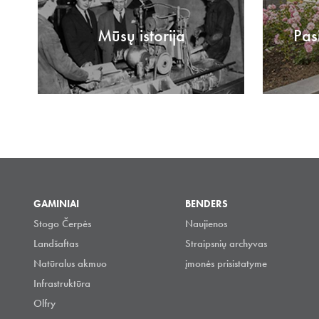
Mūsų istorija
Pas
GAMINIAI
BENDERS
Stogo Čerpės
Naujienos
Landšaftas
Straipsnių archyvas
Natūralus akmuo
įmonės prisistatyme
Infrastruktūra
Olfry