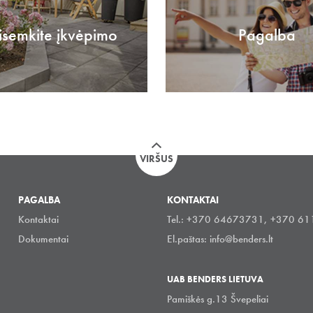
isemkite įkvėpimo
Pagalba
VIRŠUS
PAGALBA
KONTAKTAI
Kontaktai
Tel.: +370 64673731, +370 6
Dokumentai
El.paštas:
info@benders.lt
UAB BENDERS LIETUVA
Pamiškės g.13 Švepeliai