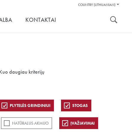
Pagalbos
COUNTRY (LITHUANIAN)
Įrankiai
nuoroda:
ALBA
KONTAKTAI
Kuo daugiau kriterijų
PLYTELĖS GRINDINIUI
STOGAS
NATŪRALUS AKMUO
ĮVAŽIAVIMAI