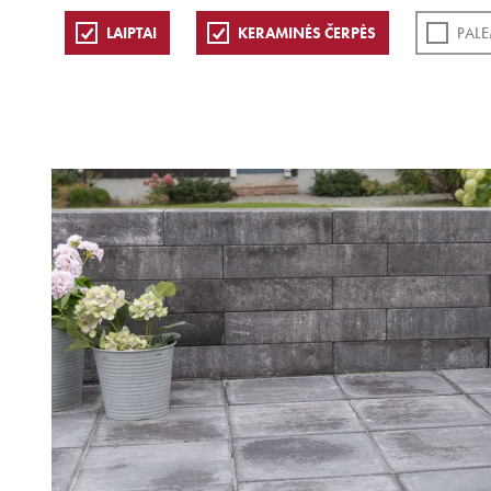
LAIPTAI
KERAMINĖS ČERPĖS
PALE