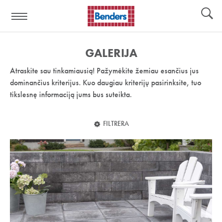
Pagalbos
Įrankiai
nuoroda:
GALERIJA
Atraskite sau tinkamiausią! Pažymėkite žemiau esančius jus
dominančius kriterijus. Kuo daugiau kriterijų pasirinksite, tuo
tikslesnę informaciją jums bus suteikta.
FILTRERA