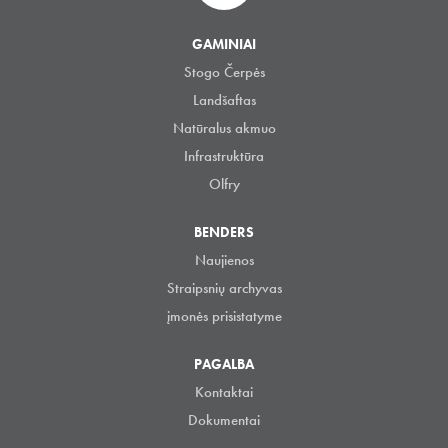
GAMINIAI
Stogo Čerpės
Landšaftas
Natūralus akmuo
Infrastruktūra
Olfry
BENDERS
Naujienos
Straipsnių archyvas
įmonės prisistatyme
PAGALBA
Kontaktai
Dokumentai