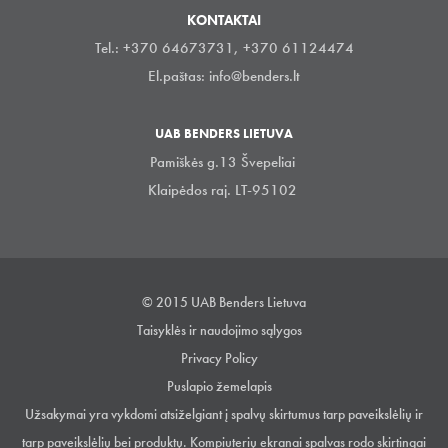
KONTAKTAI
Tel.: +370 64673731, +370 61124474
El.paštas:
info@benders.lt
UAB BENDERS LIETUVA
Pamiškės g.13 Švepeliai
Klaipėdos raj. LT-95102
© 2015 UAB Benders Lietuva
Taisyklės ir naudojimo sąlygos
Privacy Policy
Puslapio žemelapis
Užsakymai yra vykdomi atsiželgiant į spalvų skirtumus tarp paveikslėlių ir
tarp paveikslėlių bei produktų. Kompiuterių ekranai spalvas rodo skirtingai