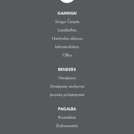
GAMINIAI
Stogo Čerpės
Landšaftas
Natūralus akmuo
Infrastruktūra
Olfry
BENDERS
Naujienos
Straipsnių archyvas
įmonės prisistatyme
PAGALBA
Kontaktai
Dokumentai