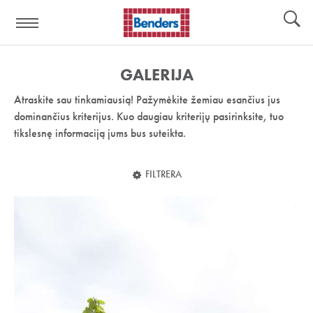
Pagalbos
Įrankiai
nuoroda:
GALERIJA
Atraskite sau tinkamiausią! Pažymėkite žemiau esančius jus
dominančius kriterijus. Kuo daugiau kriterijų pasirinksite, tuo
tikslesnę informaciją jums bus suteikta.
FILTRERA