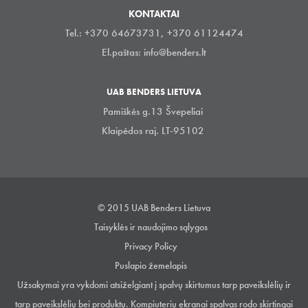
KONTAKTAI
Tel.: +370 64673731, +370 61124474
El.paštas:
info@benders.lt
UAB BENDERS LIETUVA
Pamiškės g.13 Švepeliai
Klaipėdos raj. LT-95102
© 2015 UAB Benders Lietuva
Taisyklės ir naudojimo sąlygos
Privacy Policy
Puslapio žemelapis
Užsakymai yra vykdomi atsiželgiant į spalvų skirtumus tarp paveikslėlių ir
tarp paveikslėlių bei produktų. Kompiuterių ekranai spalvas rodo skirtingai