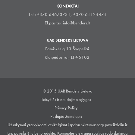
KONTAKTAI
Tel.: +370 64673731, +370 61124474
El.paštas:
info@benders.lt
UAB BENDERS LIETUVA
Pamiškės g.13 Švepeliai
Klaipėdos raj. LT-95102
© 2015 UAB Benders Lietuva
Taisyklės ir naudojimo sąlygos
Privacy Policy
Puslapio žemelapis
Užsakymai yra vykdomi atsiželgiant į spalvų skirtumus tarp paveikslėlių ir
tarp paveikslėlių bei produktų. Kompiuterių ekranai spalvas rodo skirtingai