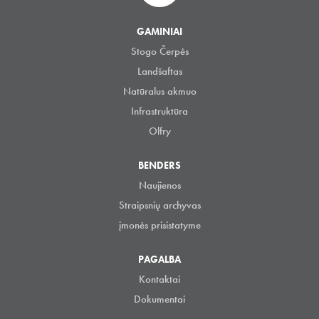
GAMINIAI
Stogo Čerpės
Landšaftas
Natūralus akmuo
Infrastruktūra
Olfry
BENDERS
Naujienos
Straipsnių archyvas
įmonės prisistatyme
PAGALBA
Kontaktai
Dokumentai