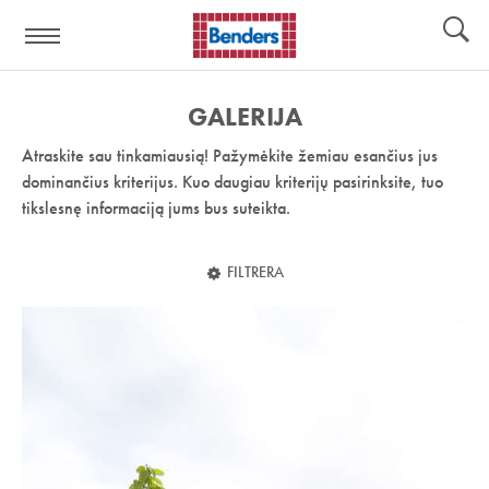
Pagalbos
Įrankiai
nuoroda:
GALERIJA
Atraskite sau tinkamiausią! Pažymėkite žemiau esančius jus
dominančius kriterijus. Kuo daugiau kriterijų pasirinksite, tuo
tikslesnę informaciją jums bus suteikta.
FILTRERA