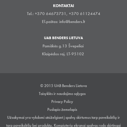
KONTAKTAI
Tel.: +370 64673731, +370 61124474
El.paštas:
info@benders.lt
UAB BENDERS LIETUVA
Pamiškės g.13 Švepeliai
Klaipėdos raj. LT-95102
© 2015 UAB Benders Lietuva
Taisyklės ir naudojimo sąlygos
Privacy Policy
Puslapio žemelapis
Užsakymai yra vykdomi atsiželgiant į spalvų skirtumus tarp paveikslėlių ir
tarp paveikslėlių bei produktų. Kompiuterių ekranai spalvas rodo skirtingai