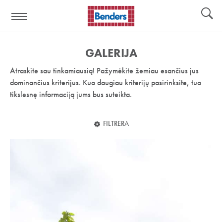
Pagalbos
Įrankiai
nuoroda:
GALERIJA
Atraskite sau tinkamiausią! Pažymėkite žemiau esančius jus
dominančius kriterijus. Kuo daugiau kriterijų pasirinksite, tuo
tikslesnę informaciją jums bus suteikta.
FILTRERA