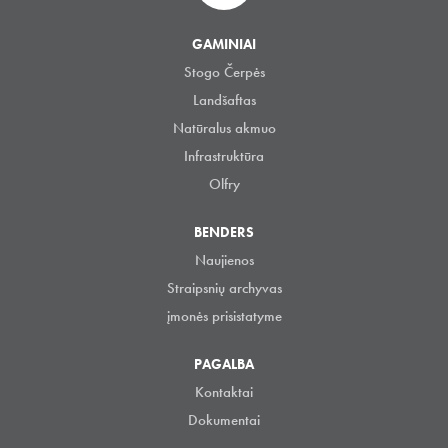
GAMINIAI
Stogo Čerpės
Landšaftas
Natūralus akmuo
Infrastruktūra
Olfry
BENDERS
Naujienos
Straipsnių archyvas
įmonės prisistatyme
PAGALBA
Kontaktai
Dokumentai