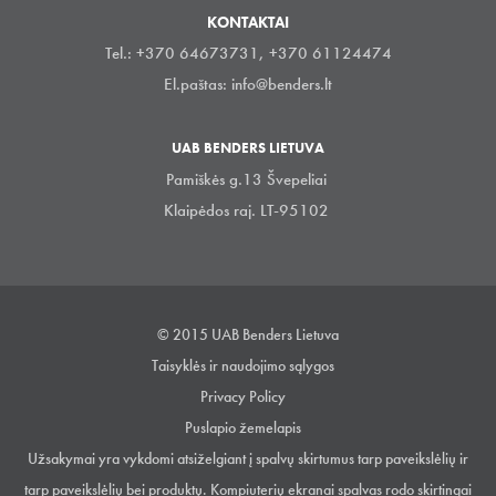
KONTAKTAI
Tel.: +370 64673731, +370 61124474
El.paštas:
info@benders.lt
UAB BENDERS LIETUVA
Pamiškės g.13 Švepeliai
Klaipėdos raj. LT-95102
© 2015 UAB Benders Lietuva
Taisyklės ir naudojimo sąlygos
Privacy Policy
Puslapio žemelapis
Užsakymai yra vykdomi atsiželgiant į spalvų skirtumus tarp paveikslėlių ir
tarp paveikslėlių bei produktų. Kompiuterių ekranai spalvas rodo skirtingai