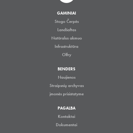
GAMINIAI
Stogo Čerpės
Landšaftas
Natūralus akmuo
Infrastruktūra
Olfry
BENDERS
Naujienos
Straipsnių archyvas
įmonės prisistatyme
PAGALBA
Kontaktai
Dokumentai