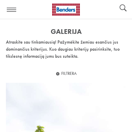
Pagalbos
Įrankiai
nuoroda:
GALERIJA
Atraskite sau tinkamiausią! Pažymėkite žemiau esančius jus
dominančius kriterijus. Kuo daugiau kriterijų pasirinksite, tuo
tikslesnę informaciją jums bus suteikta.
FILTRERA