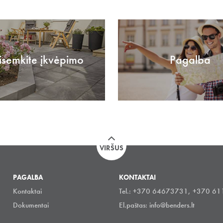
isemkite įkvėpimo
Pagalba
VIRŠUS
PAGALBA
KONTAKTAI
Kontaktai
Tel.: +370 64673731, +370 6
Dokumentai
El.paštas:
info@benders.lt