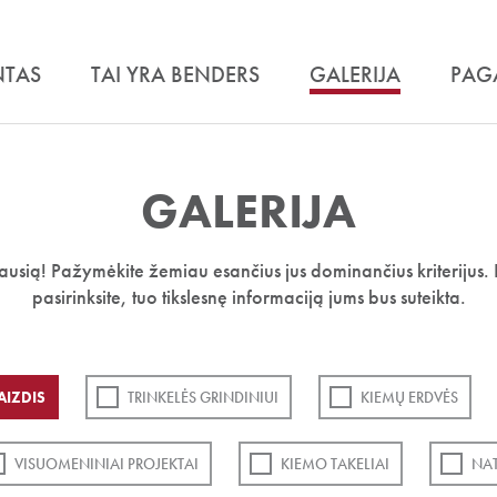
NTAS
TAI YRA BENDERS
GALERIJA
PAG
GALERIJA
iausią! Pažymėkite žemiau esančius jus dominančius kriterijus. 
pasirinksite, tuo tikslesnę informaciją jums bus suteikta.
AIZDIS
TRINKELĖS GRINDINIUI
KIEMŲ ERDVĖS
VISUOMENINIAI PROJEKTAI
KIEMO TAKELIAI
NA