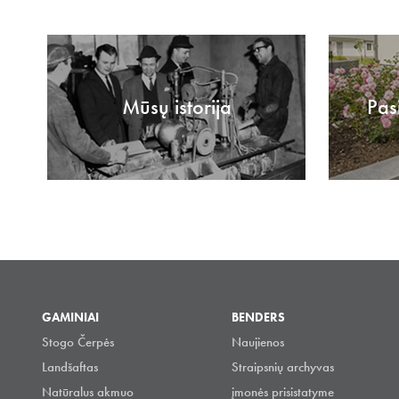
Mūsų istorija
Pas
GAMINIAI
BENDERS
Stogo Čerpės
Naujienos
Landšaftas
Straipsnių archyvas
Natūralus akmuo
įmonės prisistatyme