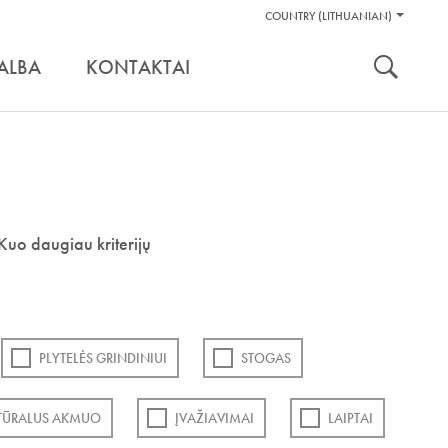
Pagalbos
COUNTRY (LITHUANIAN)
Įrankiai
nuoroda:
ALBA
KONTAKTAI
Kuo daugiau kriterijų
PLYTELĖS GRINDINIUI
STOGAS
TŪRALUS AKMUO
ĮVAŽIAVIMAI
LAIPTAI