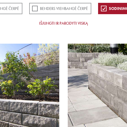
NGĖ ČERPĖ
BENDERS VIENBANGĖ ČERPĖ
SODINIM
IŠJUNGTI IR PARODYTI VISKĄ