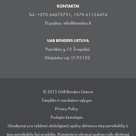
KONTAKTAI
Tel.: +370 64673731, +370 61124474
El.paštas:
info@benders.lt
UAB BENDERS LIETUVA
Pamiškės g.13 Švepeliai
Klaipėdos raj. LT-95102
© 2015 UAB Benders Lietuva
Taisyklės ir naudojimo sąlygos
Privacy Policy
Puslapio žemelapis
Užsakymai yra vykdomi atsiželgiant į spalvų skirtumus tarp paveikslėlių ir
tarp paveikslėlių bei produktų. Kompiuterių ekranai spalvas rodo skirtingai