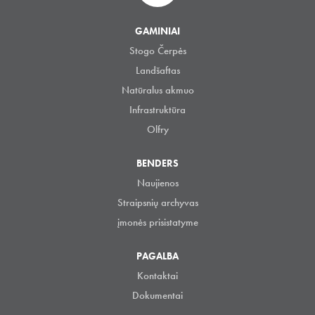
GAMINIAI
Stogo Čerpės
Landšaftas
Natūralus akmuo
Infrastruktūra
Olfry
BENDERS
Naujienos
Straipsnių archyvas
įmonės prisistatyme
PAGALBA
Kontaktai
Dokumentai