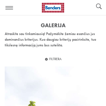
Pagalbos
Įrankiai
nuoroda:
GALERIJA
Atraskite sau tinkamiausią! Pažymėkite žemiau esančius jus
dominančius kriterijus. Kuo daugiau kriterijų pasirinksite, tuo
tikslesnę informaciją jums bus suteikta.
FILTRERA