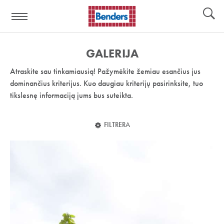
Pagalbos
Įrankiai
nuoroda:
GALERIJA
Atraskite sau tinkamiausią! Pažymėkite žemiau esančius jus
dominančius kriterijus. Kuo daugiau kriterijų pasirinksite, tuo
tikslesnę informaciją jums bus suteikta.
FILTRERA