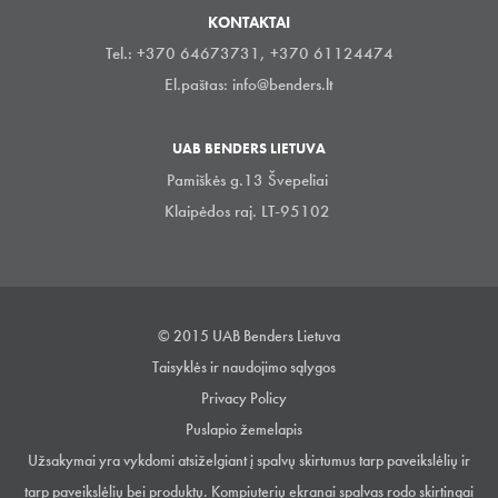
KONTAKTAI
Tel.: +370 64673731, +370 61124474
El.paštas:
info@benders.lt
UAB BENDERS LIETUVA
Pamiškės g.13 Švepeliai
Klaipėdos raj. LT-95102
© 2015 UAB Benders Lietuva
Taisyklės ir naudojimo sąlygos
Privacy Policy
Puslapio žemelapis
Užsakymai yra vykdomi atsiželgiant į spalvų skirtumus tarp paveikslėlių ir
tarp paveikslėlių bei produktų. Kompiuterių ekranai spalvas rodo skirtingai