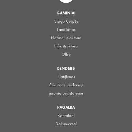
GAMINIAI
Stogo Čerpės
Landšaftas
Natūralus akmuo
Infrastruktūra
Olfry
BENDERS
Naujienos
Straipsnių archyvas
įmonės prisistatyme
PAGALBA
Kontaktai
Dokumentai